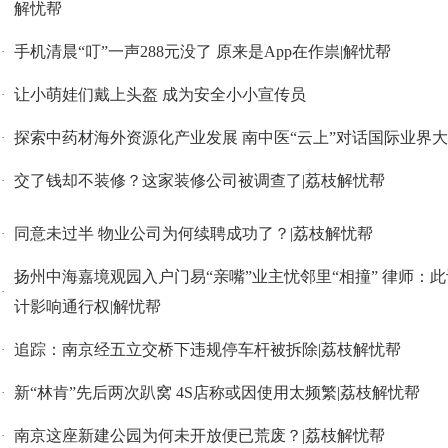
解忧帮
手机清晨“叮”一声288元没了 原来是App在作祟|解忧帮
·
让小萌娃们戴上头盔 成为安全小小宣传员
·
探索中药材海外资源化产业发展 南中医“云上”对话国际业界
·
交了钱却不装修？这家装修公司被调查了|荔枝解忧帮
·
同意未过半 物业公司为何续聘成功了？|荔枝解忧帮
·
扬州中海嘉境观园入户门易“亲嘴”业主忧邻里“相撞” 律师：此
·
计影响通行权|解忧帮
追踪：南京经五立交桥下违规停车杆被拆除|荔枝解忧帮
·
新“林肯”先后两次趴窝 4S店称或因使用太频繁|荔枝解忧帮
·
南京这座新建公园为何未开放便已荒废？|荔枝解忧帮
·