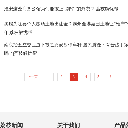
淮安这处商务公馆为何能披上“别墅”的外衣？|荔枝解忧帮
·
买房为啥要个人缴纳土地出让金？泰州金港嘉园土地证“难产”
·
年|荔枝解忧帮
南京经五立交匝道下被拦路设起停车杆 居民质疑：有合法手
·
吗？|荔枝解忧帮
上一页
1
2
3
4
5
6
…
荔枝新闻
关于我们
产品