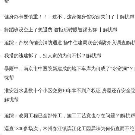
帮
健身办卡要慎重！！！这不，这家健身馆突然关门了丨解忧帮
·
舞蹈班没空上了想退费 遭拒后转眼被踢出群 丨解忧帮
·
追踪：产权商铺变消防通道 扬中住建局联合消防介入调查|解
·
我搭的违建拆了，别人家的为何不拆？|解忧帮
·
暴雨中，南京市中医院新建成的地下车库为何成了“水帘洞”？
·
忧帮
淮安涟水县数十个小区交房10年拿不到产权证 房屋还存安全隐
·
解忧帮
追踪：改厕工程已全部停工，施工工艺竟也存在问题？|解忧
·
巡查1800多场次，常州春江镇滨江化工园异味为何仍查而不绝
·