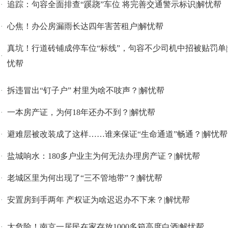
追踪：句容全面排查“蹊跷”车位 将完善交通警示标识|解忧帮
·
心焦！办公房漏雨长达四年害苦租户|解忧帮
·
真坑！行道砖铺成停车位“标线”，句容不少司机中招被贴罚单
·
忧帮
拆违冒出“钉子户” 村里为啥不吱声？|解忧帮
·
一本房产证，为何18年还办不到？|解忧帮
·
避难层被改装成了这样……谁来保证“生命通道”畅通？|解忧帮
·
盐城响水：180多户业主为何无法办理房产证？|解忧帮
·
老城区里为何出现了“三不管地带”？|解忧帮
·
安置房到手两年 产权证为啥迟迟办不下来？|解忧帮
·
太危险！南京一居民在家存放1000多箱高度白酒|解忧帮
·