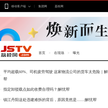
移动客户端
集团网
荔枝网
首页
在现场
曝光
>
>
平均超载60%、司机疲劳驾驶 这家物流公司的货车太危险｜
·
帮
指定卸驳载点如此收费合理吗？|解忧帮
·
镇江丹阳这处违建难拆的背后，原因竟然是……|解忧帮
·