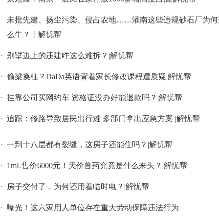
未批先建、扬尘污染、侵占农地……灌南这些违规砂石厂为何
·
么牛？丨解忧帮
别墅边上的违建咋这么难拆？|解忧帮
·
偷梁换柱？DaDa英语背着家长修改课程遭质疑|解忧帮
·
挂靠公司买网约车 资格证没办好能退款吗？|解忧帮
·
追踪：修路导致居民出行难 多部门拿出应急方案 |解忧帮
·
一到十八层都有裂缝，这房子还能住吗？|解忧帮
·
1mL售价6000元！天价兽药究竟是什么来头？|解忧帮
·
房子交付了，为何还用着临时电？|解忧帮
·
曝光！这六家用人单位存在重大劳动保障违法行为
·