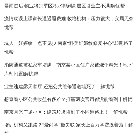
暴雨过后 物业将别墅区积水排到高层区引业主不满|解忧帮
·
疫情耽误上课家长遭遇退费难 教培机构：压力很大，实属无奈
·
忧帮
坑人！妊娠纹一点不见少 南京“科美妊娠纹修复中心”却跑路了
·
忧帮
消防通道被私家车堵满，南京某小区住户家被烧个精光！地下
·
库却闲置|解忧帮
业主违建露天客厅 还把公共维修通道堵死了丨解忧帮
·
想查看小区公共收益有多难？打赢两次官司都没能看到丨解忧
·
南京月光广场小区：建筑垃圾堆到了小区道路上！丨解忧帮
·
培训机构又跑路？“爱尚学”疑失联 家长上百万学费没着落丨
·