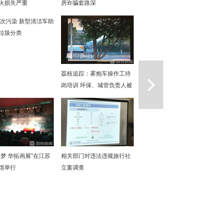
火损失严重
房诈骗套路深
次污染 新型清洁车助
垃圾分类
一篇
荔枝追踪：雾炮车操作工待
岗培训 环保、城管负责人被
约谈
寻梦 华拓画展”在江苏
相关部门对违法违规旅行社
馆举行
立案调查