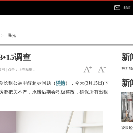
邮箱
曝光
>
•15调查
新
努力加载
字号变大
|
字号变小
枝网
|
点击：
正在获取...
新
长租公寓甲醛超标问题（
详情
），今天(3月15日)下
房源把关不严，承诺后期会积极整改，确保所有出租
凌晨起