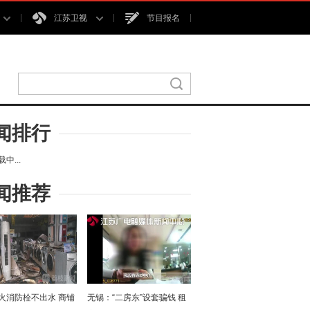
江苏卫视
节目报名
闻排行
中...
闻推荐
火消防栓不出水 商铺
无锡：“二房东”设套骗钱 租