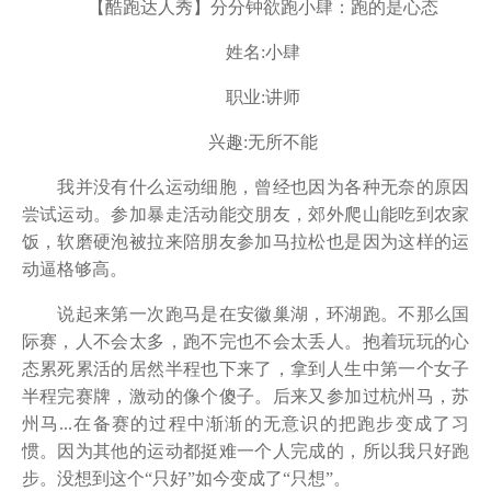
【酷跑达人秀】分分钟欲跑小肆：跑的是心态
姓名:小肆
职业:讲师
兴趣:无所不能
我并没有什么运动细胞，曾经也因为各种无奈的原因
尝试运动。参加暴走活动能交朋友，郊外爬山能吃到农家
饭，软磨硬泡被拉来陪朋友参加马拉松也是因为这样的运
动逼格够高。
说起来第一次跑马是在安徽巢湖，环湖跑。不那么国
际赛，人不会太多，跑不完也不会太丢人。抱着玩玩的心
态累死累活的居然半程也下来了，拿到人生中第一个女子
半程完赛牌，激动的像个傻子。后来又参加过杭州马，苏
州马...在备赛的过程中渐渐的无意识的把跑步变成了习
惯。因为其他的运动都挺难一个人完成的，所以我只好跑
步。没想到这个“只好”如今变成了“只想”。