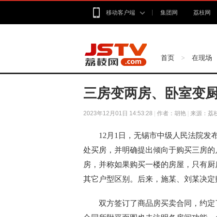
移动客户端
集团网
荔枝网
首页
在现场
>
三房变两房、卧室变
2023年12月01日 14:53:28
|
作者：胡艳
|
来源：荔
12月1日，无锡市中级人民法院发布了
处买房，并明确提出倾向于购买三房的户
房，并称如果购买一楼的房屋，只有厨
其它户型区别。后来，施某、刘某决定
双方签订了商品房买卖合同，约定了