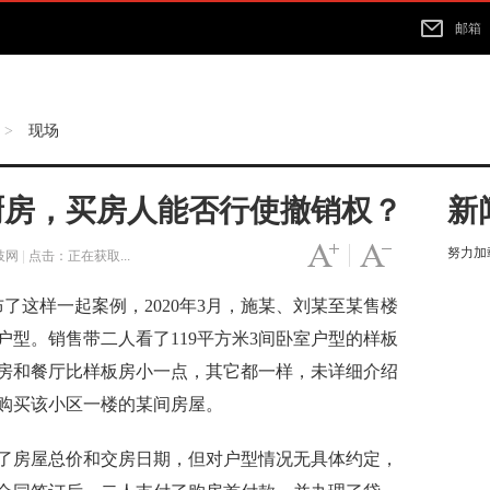
邮箱
现场
>
厨房，买房人能否行使撤销权？
新
努力加载
字号变大
|
字号变小
枝网
|
点击：
正在获取...
这样一起案例，2020年3月，施某、刘某至某售楼
型。销售带二人看了119平方米3间卧室户型的样板
房和餐厅比样板房小一点，其它都一样，未详细介绍
购买该小区一楼的某间房屋。
房屋总价和交房日期，但对户型情况无具体约定，