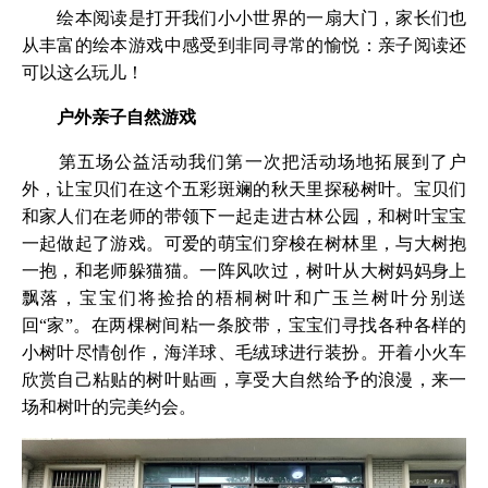
绘本阅读是打开我们小小世界的一扇大门，家长们也
从丰富的绘本游戏中感受到非同寻常的愉悦：亲子阅读还
可以这么玩儿！
户外亲子自然游戏
第五场公益活动我们第一次把活动场地拓展到了户
外，让宝贝们在这个五彩斑斓的秋天里探秘树叶。宝贝们
和家人们在老师的带领下一起走进古林公园，和树叶宝宝
一起做起了游戏。可爱的萌宝们穿梭在树林里，与大树抱
一抱，和老师躲猫猫。一阵风吹过，树叶从大树妈妈身上
飘落，宝宝们将捡拾的梧桐树叶和广玉兰树叶分别送
回“家”。在两棵树间粘一条胶带，宝宝们寻找各种各样的
小树叶尽情创作，海洋球、毛绒球进行装扮。开着小火车
欣赏自己粘贴的树叶贴画，享受大自然给予的浪漫，来一
场和树叶的完美约会。