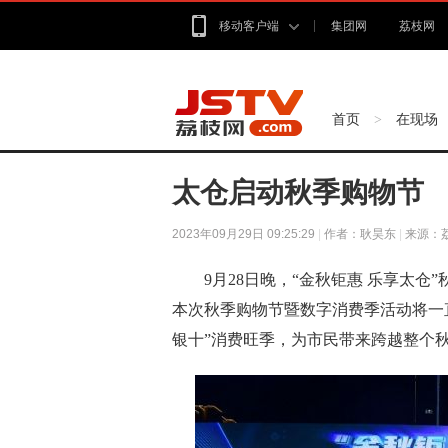
移动客户端
集团网
荔枝网
首页
在现场
>
太仓启动秋季购物节
2023年09月29日 09:25:29
|
作者：耿昊东
|
来源：
9月28日晚，“金秋钜惠 乐享太仓
本次秋季购物节暨数字消费季活动将一
银十”消费旺季，为市民带来跨越整个