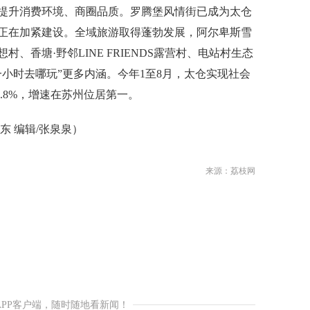
提升消费环境、商圈品质。罗腾堡风情街已成为太仓
正在加紧建设。全域旅游取得蓬勃发展，阿尔卑斯雪
、香塘·野邻LINE FRIENDS露营村、电站村生态
小时去哪玩”更多内涵。今年1至8月，太仓实现社会
0.8%，增速在苏州位居第一。
 编辑/张泉泉）
来源：荔枝网
APP客户端，随时随地看新闻！