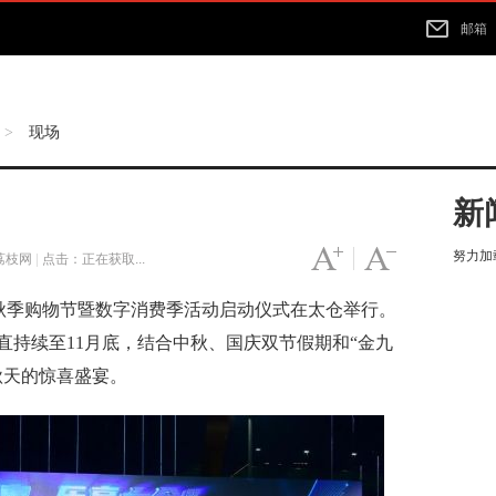
邮箱
现场
>
新
努力加载
字号变大
|
字号变小
荔枝网
|
点击：
正在获取...
”秋季购物节暨数字消费季活动启动仪式在太仓举行。
直持续至11月底，结合中秋、国庆双节假期和“金九
秋天的惊喜盛宴。