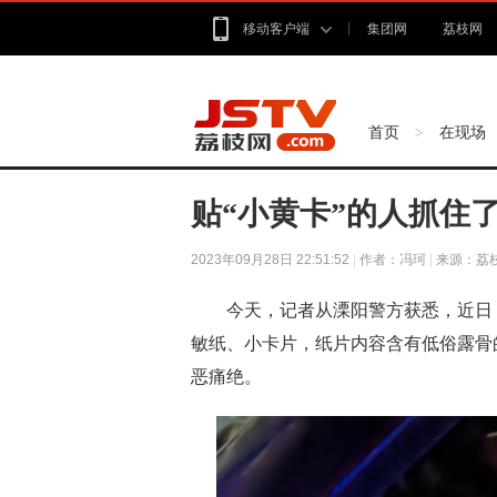
移动客户端
集团网
荔枝网
首页
在现场
>
贴“小黄卡”的人抓住
2023年09月28日 22:51:52
|
作者：冯珂
|
来源：荔
今天，记者从溧阳警方获悉，近日，
敏纸、小卡片，纸片内容含有低俗露骨
恶痛绝。