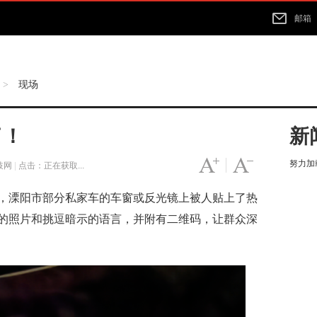
邮箱
现场
>
了！
新
努力加载
字号变大
|
字号变小
枝网
|
点击：
正在获取...
溧阳市部分私家车的车窗或反光镜上被人贴上了热
的照片和挑逗暗示的语言，并附有二维码，让群众深