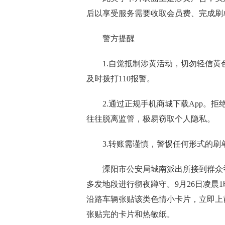
后以享受服务需要收取会员费、完成刷
警方提醒
1.自觉抵制涉黄活动，切勿轻信黄
及时拨打110报警。
2.通过正规手机商城下载App。拒绝
往往脱离监管，极易窃取个人隐私。
3.转账需谨慎，警惕任何形式的刷
溧阳市公安局城南派出所接到群众
多发地段进行彻夜蹲守。9月26日凌晨
沿路车辆张贴该类色情小卡片，立即上
张贴完的卡片和热敏纸。