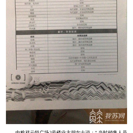
中粮祥云悦广场2号楼业主胡女士说：“ 当时销售人员