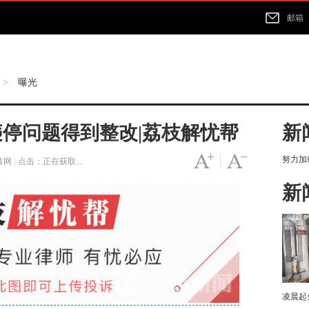
邮箱
曝光
>
停问题得到整改|荔枝解忧帮
新
努力加载
字号变大
|
字号变小
枝网
|
点击：
正在获取...
新
凌晨起