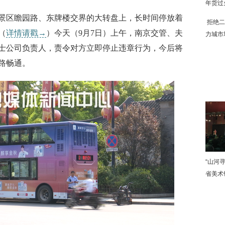
年货过
区瞻园路、东牌楼交界的大转盘上，长时间停放着
拒绝二
（
详情请戳→
）今天（9月7日）上午，南京交管、夫
力城市
士公司负责人，责令对方立即停止违章行为，今后将
路畅通。
下
“山河
省美术