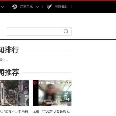
江苏卫视
节目报名
闻排行
中...
闻推荐
火消防栓不出水 商铺
无锡：“二房东”设套骗钱 租