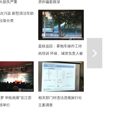
火损失严重
房诈骗套路深
次污染 新型清洁车助
垃圾分类
一篇
荔枝追踪：雾炮车操作工待
岗培训 环保、城管负责人被
约谈
寻梦 华拓画展”在江苏
相关部门对违法违规旅行社
馆举行
立案调查