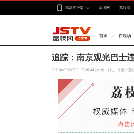
移动客户端
集团网
荔枝网
首页
在现场
>
追踪：南京观光巴士违
2019年09月07日 17:28:44
|
作者：钱进
|
来源：荔