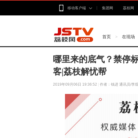
移动客户端
集团网
荔枝网
首页
在现场
>
哪里来的底气？禁停标
客|荔枝解忧帮
2019年09月06日 19:36:52
|
作者：钱进 通讯员/李