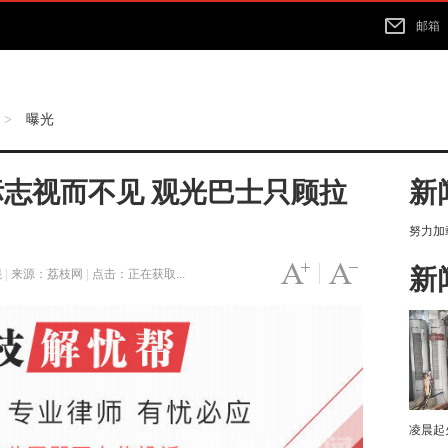
邮箱
曝光
>
志视而不见 观光巴士只顾拉
新
努力加载
新
字号变大
|
字号变小
焜
|
来源：荔枝网
|
点击：
正在获取...
凌晨起