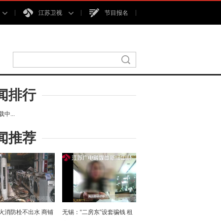
江苏卫视
节目报名
闻排行
中...
闻推荐
火消防栓不出水 商铺
无锡：“二房东”设套骗钱 租