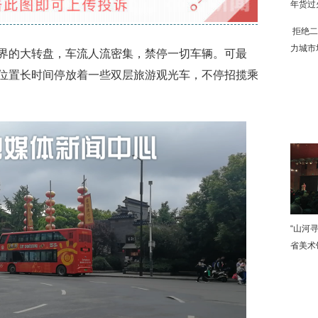
年货过
拒绝二
力城市
的大转盘，车流人流密集，禁停一切车辆。可最
位置长时间停放着一些双层旅游观光车，不停招揽乘
下
“山河
省美术