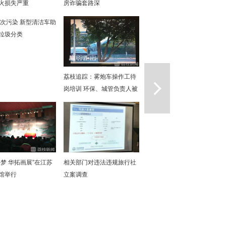
火损失严重
房诈骗套路深
次污染 新型清洁车助
垃圾分类
一篇
荔枝追踪：雾炮车操作工待
岗培训 环保、城管负责人被
约谈
寻梦 华拓画展”在江苏
相关部门对违法违规旅行社
馆举行
立案调查