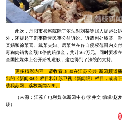
此次，丹阳市检察院除了依法对刘某等16人提起公诉
外，还提起了刑事附带民事公益诉讼。诉请判处钱某、孙
某娟和徐某喜、戴某夫妇、房某兰在各自侵权范围内支付
毒狗肉销售金额10倍的赔偿金，共计567万元。同时要求在
全国性媒体上公开赔礼道歉，这也得到了法院的支持。
更多精彩内容，请收看18:30在江苏公共·新闻频道播
出的《新闻360》栏目和江苏卫视《新闻眼》栏目，或者下
载我苏网、荔枝新闻APP。
（来源：江苏广电融媒体新闻中心/李井文 编辑/赵梦
琰）