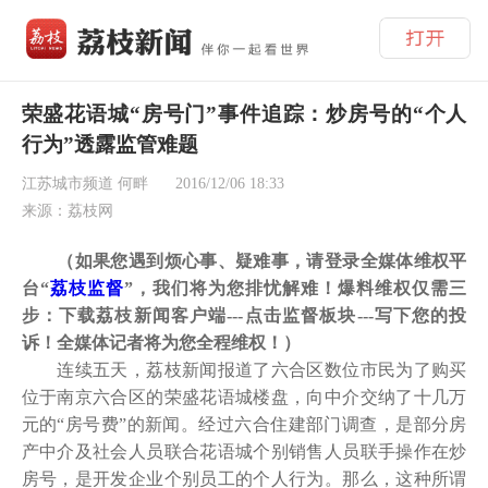
荣盛花语城“房号门”事件追踪：炒房号的“个人
行为”透露监管难题
江苏城市频道 何畔
2016/12/06 18:33
来源：荔枝网
（如果您遇到烦心事、疑难事，请登录全媒体维权平
台“
荔枝监督
”，我们将为您排忧解难！爆料维权仅需三
步：下载荔枝新闻客户端---点击监督板块---写下您的投
诉！全媒体记者将为您全程维权！）
连续五天，荔枝新闻报道了六合区数位市民为了购买
位于南京六合区的荣盛花语城楼盘，向中介交纳了十几万
元的“房号费”的新闻。经过六合住建部门调查，是部分房
产中介及社会人员联合花语城个别销售人员联手操作在炒
房号，是开发企业个别员工的个人行为。那么，这种所谓