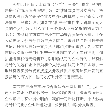
今年9月26日，南京市出台“宁十三条”，提出“严厉打
击房地产市场违法违规行为，对涉嫌或参与炒卖房号、捂
盘惜售等行为的开发企业及中介代理机构，一经查实，依
法依规、严肃处理。如果在“炒房号”事件中，都是个别人
员的个人行为，那么宁十三条是否还有足够的约束力了
呢？记者找到了南京市房地产市场综合执法办公室。工作
人员表示，炒房号行为与捂盘惜售、未领销售许可违规销
售这几种违法行为一直是执法部门打击的重点，为此南京
市房地综执办专门针对宁十三条制定了相关实施细则。但
捂盘惜售和违规销售都可以明确认定为企业行为，只有炒
房号的问题在企业行为和个人行为的认定上存在困难。一
般只有查实房号费直接流入开发商账户或者证实开发商直
接参与的情况下，他们才好对开发商进行查处。
南京市房地产市场综合执法办公室协调组负责人 王
超：开发企业存在炒房号，比如我们查到，资金流向开发
企业账户，有证据证明的，我们一定严厉打击。个人炒卖
房号我们要求企业严肃处理，公安机关可以介入调查。