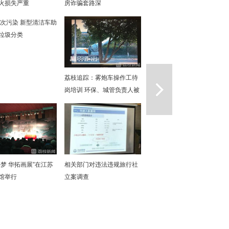
火损失严重
房诈骗套路深
次污染 新型清洁车助
垃圾分类
一篇
荔枝追踪：雾炮车操作工待
岗培训 环保、城管负责人被
约谈
寻梦 华拓画展”在江苏
相关部门对违法违规旅行社
馆举行
立案调查