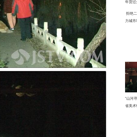
年货过
拒绝二
力城市
下
“山河
省美术