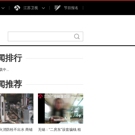
江苏卫视
节目报名
闻排行
中...
闻推荐
火消防栓不出水 商铺
无锡：“二房东”设套骗钱 租