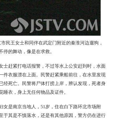
南京市民王女士和同伴在武定门附近的秦淮河边遛狗，
不停的舞动，像是在求救。
女士赶紧打电话报警，不过等水上公安赶到时，水面
一件衣服漂在上面。民警赶紧乘船前往，在水里发现
已经死亡。民警将尸体打捞上岸，辨认发现，死者身
带花睡衣，身上无任何物品及证件。
妇女是南京当地人，51岁，住在白下路环北市场附
至于其是不慎落水，还是有其他原因，警方仍在进行