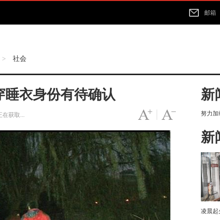
邮箱
社会
>
穿睡衣身份有待确认
新
努力加载
字号变大
|
字号变小
正在获取...
新
凌晨起