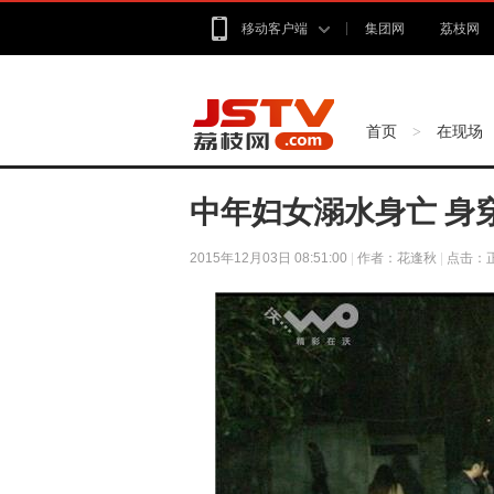
移动客户端
集团网
荔枝网
首页
在现场
>
中年妇女溺水身亡 身
2015年12月03日 08:51:00
|
作者：花逢秋
|
点击：