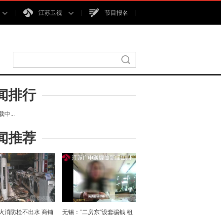
江苏卫视
节目报名
闻排行
中...
闻推荐
火消防栓不出水 商铺
无锡：“二房东”设套骗钱 租