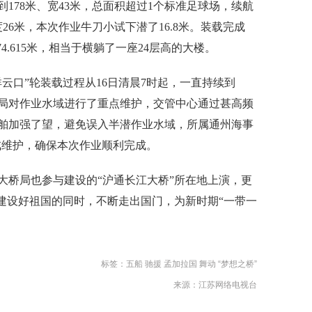
到178米、宽43米，总面积超过1个标准足球场，续航
度26米，本次作业牛刀小试下潜了16.8米。装载完成
4.615米，相当于横躺了一座24层高的大楼。
云口”轮装载过程从16日清晨7时起，一直持续到
事局对作业水域进行了重点维护，交管中心通过甚高频
舶加强了望，避免误入半潜作业水域，所属通州海事
警戒维护，确保本次作业顺利完成。
大桥局也参与建设的“沪通长江大桥”所在地上演，更
在建设好祖国的同时，不断走出国门，为新时期“一带一
标签：
五船
驰援
孟加拉国
舞动
“梦想之桥”
来源：江苏网络电视台