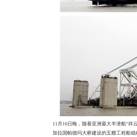
11月16日晚，随着亚洲最大半潜船“
加拉国帕德玛大桥建设的五艘工程船稳