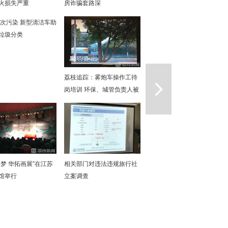
火损失严重
房诈骗套路深
次污染 新型清洁车助
垃圾分类
一篇
荔枝追踪：雾炮车操作工待
岗培训 环保、城管负责人被
约谈
寻梦 华拓画展”在江苏
相关部门对违法违规旅行社
馆举行
立案调查