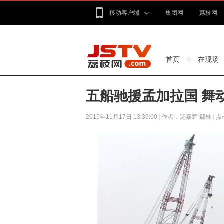
移动客户端
集团网
荔枝网
首页
在现场
>
五船驰援孟加拉国 舞
2015年11月17日 13:39:00
|
作者：汤嘉辉 郗林
|
点