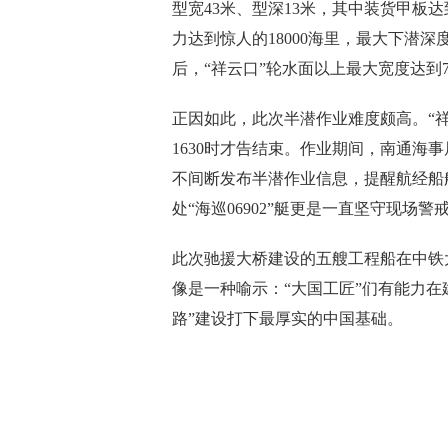
型宽43米、型深13米，其中装货甲板达
力达到惊人的18000海里，最大下潜深
后，“祥云口”轮水面以上最大宽度达到7
正因如此，此次半潜作业难度颇高。“祥
1630时才告结束。作业期间，南通海
不间断发布半潜作业信息，提醒航经船
处“海巡06902”艇更是一直坚守现场
此次驰援大桥建设的五艘工程船在中铁
像是一种喻示：“大国工匠”们有能力
路”建设打下最厚实的中国基础。