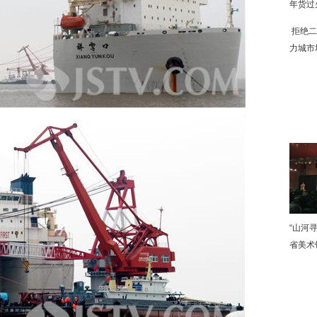
年货过
拒绝二
力城市
下
“山河
省美术