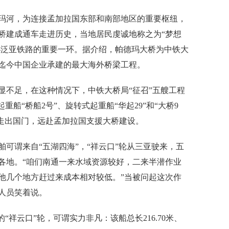
玛河，为连接孟加拉国东部和南部地区的重要枢纽，
桥建成通车走进历史，当地居民虔诚地称之为“梦想
——泛亚铁路的重要一环。据介绍，帕德玛大桥为中铁大
迄今中国企业承建的最大海外桥梁工程。
显不足，在这种情况下，中铁大桥局“征召”五艘工程
重船“桥船2号”、旋转式起重船“华起29”和“大桥9
”，走出国门，远赴孟加拉国支援大桥建设。
可谓来自“五湖四海”，“祥云口”轮从三亚驶来，五
各地。“咱们南通一来水域资源较好，二来半潜作业
他几个地方赶过来成本相对较低。”当被问起这次作
人员笑着说。
“祥云口”轮，可谓实力非凡：该船总长216.70米、