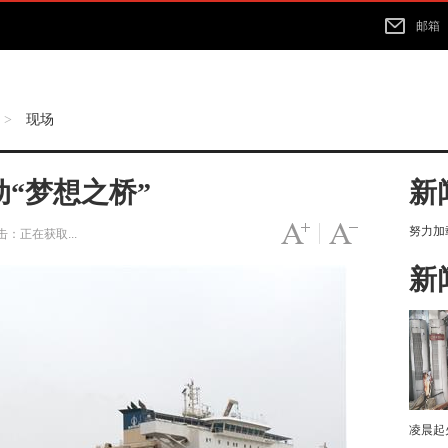
邮箱
现场
>
动“梦想之桥”
新
努力加载
字号变大
|
字号变小
击：
正在获取...
新
凌晨起