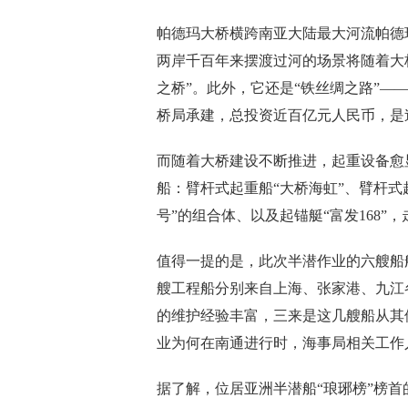
帕德玛大桥横跨南亚大陆最大河流帕德
两岸千百年来摆渡过河的场景将随着大
之桥”。此外，它还是“铁丝绸之路”
桥局承建，总投资近百亿元人民币，是
而随着大桥建设不断推进，起重设备愈
船：臂杆式起重船“大桥海虹”、臂杆式起
号”的组合体、以及起锚艇“富发168
值得一提的是，此次半潜作业的六艘船舶
艘工程船分别来自上海、张家港、九江
的维护经验丰富，三来是这几艘船从其
业为何在南通进行时，海事局相关工作
据了解，位居亚洲半潜船“琅琊榜”榜首的