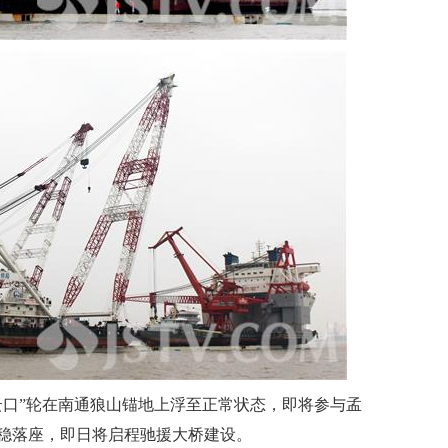
祥云口”轮在南通狼山锚地上浮至正常状态，即将参与孟
稳落座，即日将启程驰援大桥建设。