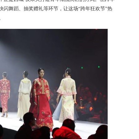
快闪舞蹈、抽奖赠礼等环节，让这场“跨年狂欢节”热
。