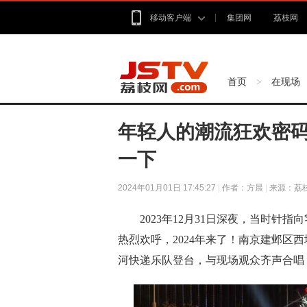
移动客户端
集团网
荔枝网
首页
在现场
>
年轻人的潮流狂欢密码
一下
2024年01月01日 17:45:27
|
作者：方晨
|
来源：荔
2023年12月31日深夜，当时针指
热烈欢呼，2024年来了！南京建邺区
河快递乐队登台，与现场观众齐声合唱