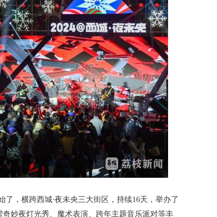
下
始了，横跨西城·夜未央三大街区，持续16天，举办了
雪奇妙夜灯光秀、魔术表演、跨年主题音乐派对等丰