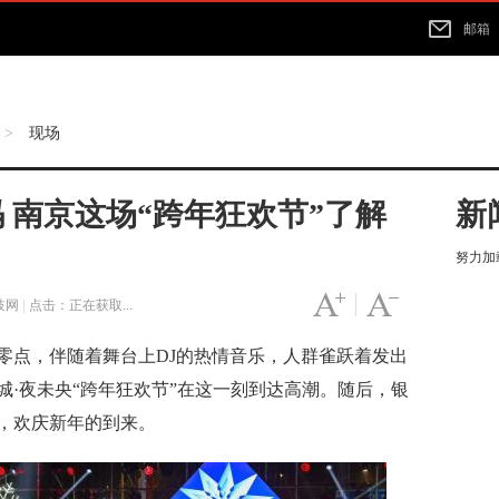
邮箱
现场
>
 南京这场“跨年狂欢节”了解
新
努力加载
字号变大
|
字号变小
枝网
|
点击：
正在获取...
向零点，伴随着舞台上DJ的热情音乐，人群雀跃着发出
西城·夜未央“跨年狂欢节”在这一刻到达高潮。随后，银
，欢庆新年的到来。