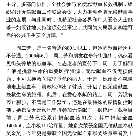
主导、多部门协作、全社会参与’的无偿献血长效机制，组
织召开无偿献血工作联席会议，大力推动全省无偿献血事
业的发展。与此同时，也希望社会各界和广大爱心人士能
够一如既往地支持这项公益事业，共同为人民群众构建可
靠的公共卫生安全屏障。”
周二芳，是一名普通的80后职工，但她的献血经历并
不普通。2006年6月，周二芳和朋友在步行街逛街，偶然看
见街头停放的献血车。在志愿者的宣传下，周二芳了解到
血液是挽救生命的重要医疗资源，无偿献血不仅无损健
康，更可以挽救医院里垂危的病人。于是，她便毫不犹豫
地走上献血车，勇敢地伸出了臂膀，开启了她无偿献血、
挽救生命的旅程。此后，在爱心奉献的路上，周二芳没有
停止脚步。不管是工作繁忙，还是在最特殊的疫情防控时
期，她都义无反顾地坚持参加无偿献血。据统计，截至目
前，周二芳已经累计捐献血液61次，其中捐献全血
1400ml，血小板111治疗量。她多次荣获全国无偿献血奉献
奖金奖，今年更是荣获全国无偿献血奉献奖终身荣誉奖！