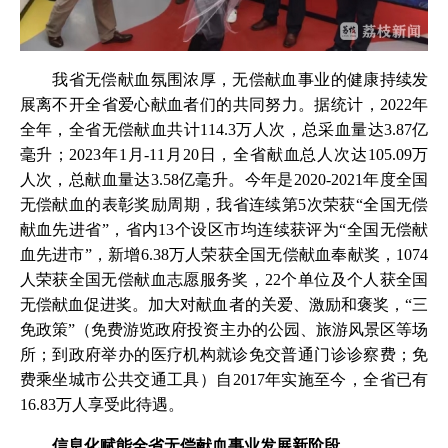
我省无偿献血氛围浓厚，无偿献血事业的健康持续发
展离不开全省爱心献血者们的共同努力。据统计，2022年
全年，全省无偿献血共计114.3万人次，总采血量达3.87亿
毫升；2023年1月-11月20日，全省献血总人次达105.09万
人次，总献血量达3.58亿毫升。今年是2020-2021年度全国
无偿献血的表彰奖励周期，我省连续第5次荣获“全国无偿
献血先进省”，省内13个设区市均连续获评为“全国无偿献
血先进市”，新增6.38万人荣获全国无偿献血奉献奖，1074
人荣获全国无偿献血志愿服务奖，22个单位及个人获全国
无偿献血促进奖。加大对献血者的关爱、激励和褒奖，“三
免政策”（免费游览政府投资主办的公园、旅游风景区等场
所；到政府举办的医疗机构就诊免交普通门诊诊察费；免
费乘坐城市公共交通工具）自2017年实施至今，全省已有
16.83万人享受此待遇。
信息化赋能全省无偿献血事业发展新阶段