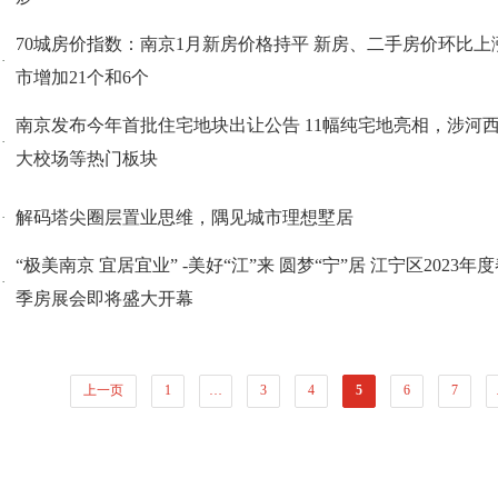
70城房价指数：南京1月新房价格持平 新房、二手房价环比上
·
市增加21个和6个
南京发布今年首批住宅地块出让公告 11幅纯宅地亮相，涉河
·
大校场等热门板块
解码塔尖圈层置业思维，隅见城市理想墅居
·
“极美南京 宜居宜业” -美好“江”来 圆梦“宁”居 江宁区2023年
·
季房展会即将盛大开幕
上一页
1
…
3
4
5
6
7