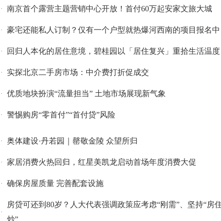
南京首个露营主题营销中心开放！首付60万起安家文旅大城
·
豪宅还能私人订制？仅有一个户型就热爆河西南的项目报名中
·
回归人本化的居住意境，碧桂园以「居住复兴」重拾生活温度
·
实探北京二手房市场：中介费打折促成交
·
优质地块扮演“流量担当” 土地市场展现新气象
·
警惕购房“零首付”“首付贷”风险
·
奥体建设·丹若园｜罄敬金陵 众望所归
·
家居消费火热回归，红星美凯龙启动首场年度消费大促
·
确保房屋质量 完善配套设施
·
房贷可还到80岁？人大代表强调政策应考虑“刚需”、坚持“房
·
炒”