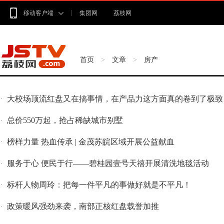
移动客户端
集团网
荔枝网
首页
文章
房产
>
>
大校场顶流红盘又在搞事情，在产品力这方面真的卷到了极致
·
总价550万起，抢占稀缺城市别墅
·
榜样力量 热血传承 | 金茂苏皖区域开展公益献血
·
服务于心 便民于行——碧桂园壹号天禧开展清洗地毯活动
·
标杆人物周玲：把每一件平凡的事做好就是不平凡！
·
政策暖风强劲来袭，南部正核红盘载誉加推
·