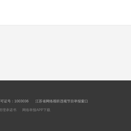
证号：1003036
江苏省网络视听违规节目举报窗口
管理承诺书
网络举报APP下载