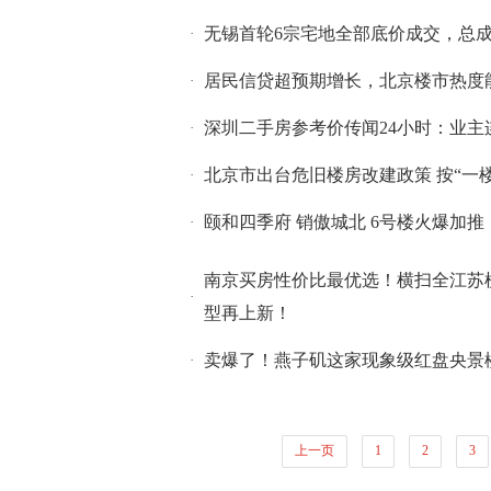
无锡首轮6宗宅地全部底价成交，总成
·
居民信贷超预期增长，北京楼市热度
·
深圳二手房参考价传闻24小时：业主
·
北京市出台危旧楼房改建政策 按“一
·
颐和四季府 销傲城北 6号楼火爆加推
·
南京买房性价比最优选！横扫全江苏
·
型再上新！
卖爆了！燕子矶这家现象级红盘央景
·
上一页
1
2
3