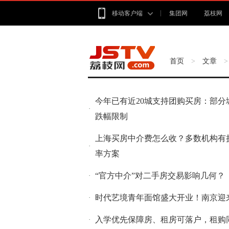
移动客户端
集团网
荔枝网
首页
文章
>
今年已有近20城支持团购买房：部
·
跌幅限制
上海买房中介费怎么收？多数机构有
·
率方案
“官方中介”对二手房交易影响几何？
·
时代艺境青年面馆盛大开业！南京迎
·
入学优先保障房、租房可落户，租购
·