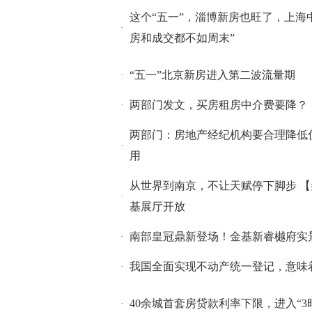
这个“五一”，淄博新房也旺了，上海
·
房和成交都不如周末”
“五一”北京新房进入第二波流量期
·
两部门发文，买房租房中介费要降？
·
两部门：房地产经纪机构要合理降低
·
用
从世界到南京，不让天赋停下脚步 
·
基展厅开放
南部皇冠鼎新登场！金基新睿樾府实
·
我国全面实现不动产统一登记，意味
·
40余城首套房贷款利率下限，进入“3
·