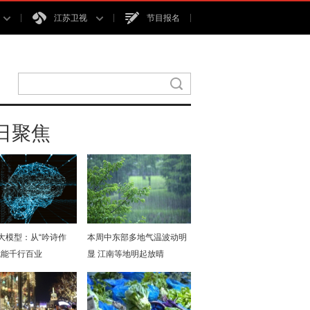
江苏卫视
节目报名
日聚焦
I大模型：从“吟诗作
本周中东部多地气温波动明
赋能千行百业
显 江南等地明起放晴