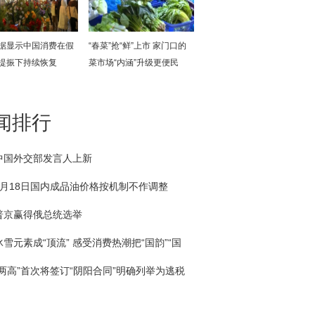
据显示中国消费在假
“春菜”抢“鲜”上市 家门口的
提振下持续恢复
菜市场“内涵”升级更便民
闻排行
中国外交部发言人上新
3月18日国内成品油价格按机制不作调整
普京赢得俄总统选举
冰雪元素成“顶流” 感受消费热潮把“国韵”“国
回家
“两高”首次将签订“阴阳合同”明确列举为逃税