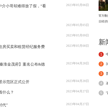
2023年05月06日
中介小哥却难得放了假，“看
官方数
日经济
2023年05月05日
2023年05月09日
新
2023年05月08日
住房买卖和租赁经纪服务费
1
2023年04月28日
2
【秦淮金茂府】案名公布&德
3
2023年04月28日
景示范区正式公开
4
2023年04月27日
着什么？
潮”带
5
手段
2023年04月27日
时代”