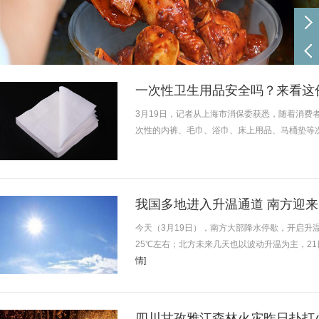
一次性卫生用品安全吗？来看这
3月19日，记者从上海市消保委获悉，随着消费
次性的内裤、毛巾、浴巾、床上用品、马桶垫等
我国多地进入升温通道 南方迎
今天（3月19日），南方大部降水停歇，开启升
25℃左右；北方未来几天也以波动升温为主，2
情]
四川甘孜雅江森林火灾昨日扑打火