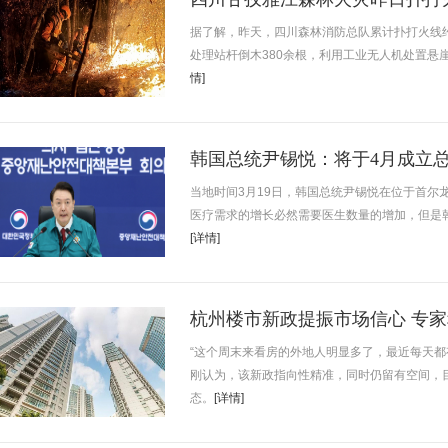
据了解，昨天，四川森林消防总队累计扑打火线约
处理站杆倒木380余根，利用工业无人机处置悬崖
情]
韩国总统尹锡悦：将于4月成立
当地时间3月19日，韩国总统尹锡悦在位于首尔
医疗需求的增长必然需要医生数量的增加，但是
[详情]
杭州楼市新政提振市场信心 专家
“这个周末来看房的外地人明显多了，最近每天
刚认为，该新政指向性精准，同时仍留有空间，
态。
[详情]