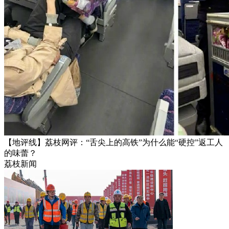
【地评线】荔枝网评：“舌尖上的高铁”为什么能“硬控”返工人
的味蕾？
荔枝新闻