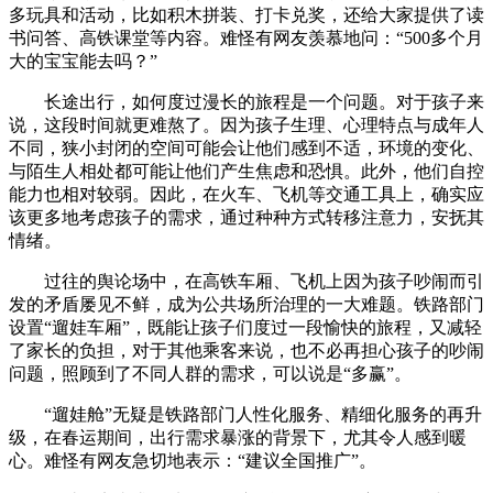
多玩具和活动，比如积木拼装、打卡兑奖，还给大家提供了读
书问答、高铁课堂等内容。难怪有网友羡慕地问：“500多个月
大的宝宝能去吗？”
长途出行，如何度过漫长的旅程是一个问题。对于孩子来
说，这段时间就更难熬了。因为孩子生理、心理特点与成年人
不同，狭小封闭的空间可能会让他们感到不适，环境的变化、
与陌生人相处都可能让他们产生焦虑和恐惧。此外，他们自控
能力也相对较弱。因此，在火车、飞机等交通工具上，确实应
该更多地考虑孩子的需求，通过种种方式转移注意力，安抚其
情绪。
过往的舆论场中，在高铁车厢、飞机上因为孩子吵闹而引
发的矛盾屡见不鲜，成为公共场所治理的一大难题。铁路部门
设置“遛娃车厢”，既能让孩子们度过一段愉快的旅程，又减轻
了家长的负担，对于其他乘客来说，也不必再担心孩子的吵闹
问题，照顾到了不同人群的需求，可以说是“多赢”。
“遛娃舱”无疑是铁路部门人性化服务、精细化服务的再升
级，在春运期间，出行需求暴涨的背景下，尤其令人感到暖
心。难怪有网友急切地表示：“建议全国推广”。