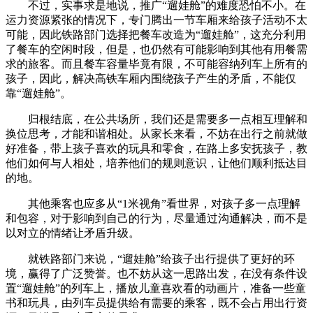
不过，实事求是地说，推广“遛娃舱”的难度恐怕不小。在
运力资源紧张的情况下，专门腾出一节车厢来给孩子活动不太
可能，因此铁路部门选择把餐车改造为“遛娃舱”，这充分利用
了餐车的空闲时段，但是，也仍然有可能影响到其他有用餐需
求的旅客。而且餐车容量毕竟有限，不可能容纳列车上所有的
孩子，因此，解决高铁车厢内围绕孩子产生的矛盾，不能仅
靠“遛娃舱”。
归根结底，在公共场所，我们还是需要多一点相互理解和
换位思考，才能和谐相处。从家长来看，不妨在出行之前就做
好准备，带上孩子喜欢的玩具和零食，在路上多安抚孩子，教
他们如何与人相处，培养他们的规则意识，让他们顺利抵达目
的地。
其他乘客也应多从“1米视角”看世界，对孩子多一点理解
和包容，对于影响到自己的行为，尽量通过沟通解决，而不是
以对立的情绪让矛盾升级。
就铁路部门来说，“遛娃舱”给孩子出行提供了更好的环
境，赢得了广泛赞誉。也不妨从这一思路出发，在没有条件设
置“遛娃舱”的列车上，播放儿童喜欢看的动画片，准备一些童
书和玩具，由列车员提供给有需要的乘客，既不会占用出行资