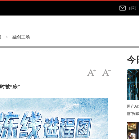
邮箱
闻
融创工场
>
今
字号变大
|
字号变小
时被“冻”
国产A
画”到