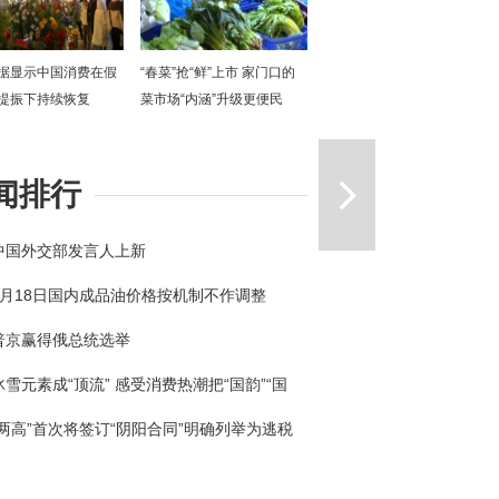
据显示中国消费在假
“春菜”抢“鲜”上市 家门口的
提振下持续恢复
菜市场“内涵”升级更便民
一篇
闻排行
中国外交部发言人上新
3月18日国内成品油价格按机制不作调整
普京赢得俄总统选举
冰雪元素成“顶流” 感受消费热潮把“国韵”“国
回家
“两高”首次将签订“阴阳合同”明确列举为逃税