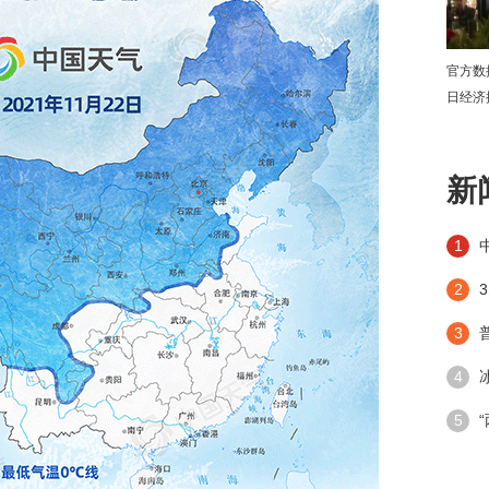
官方数
日经济
下
新
1
2
3
4
潮”带
5
手段