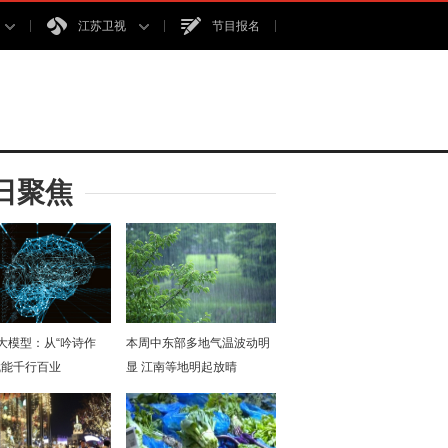
江苏卫视
节目报名
日聚焦
I大模型：从“吟诗作
本周中东部多地气温波动明
赋能千行百业
显 江南等地明起放晴