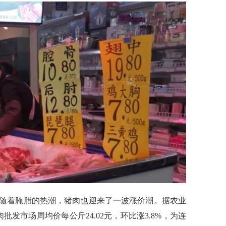
随着腌腊的热潮，猪肉也迎来了一波涨价潮。据农业
肉批发市场周均价每公斤24.02元，环比涨3.8%，为连