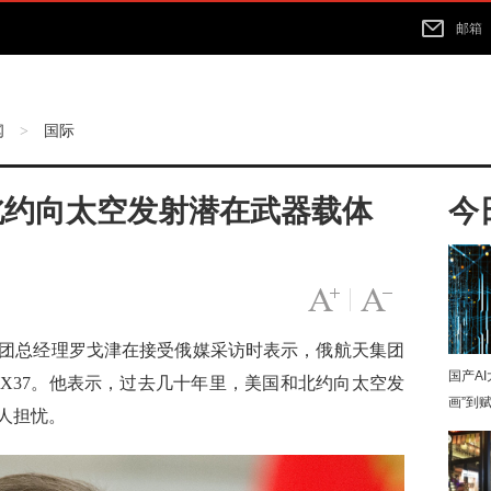
邮箱
闻
国际
>
北约向太空发射潜在武器载体
今
字号变大
|
字号变小
天集团总经理罗戈津在接受俄媒采访时表示，俄航天集团
国产A
X37。他表示，过去几十年里，美国和北约向太空发
画”到
人担忧。