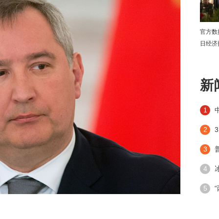
官方数
日经济
下
新
1
2
3
4
潮”带
5
手段