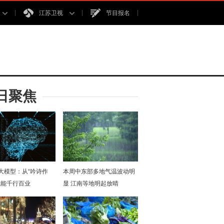
江苏卫视
节目报名
日聚焦
I大模型：从“吟诗作
本周中东部多地气温波动明
赋能千行百业
显 江南等地明起放晴