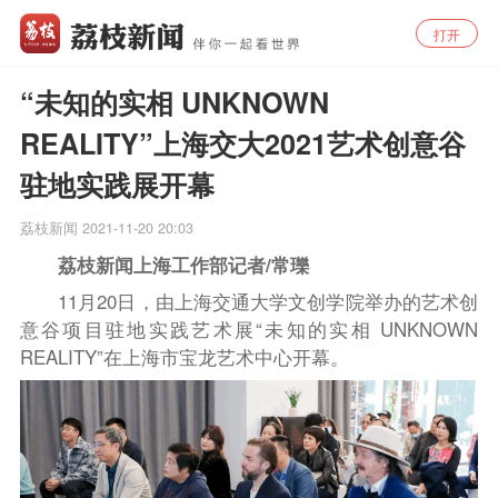
打开
“未知的实相 UNKNOWN
REALITY”上海交大2021艺术创意谷
驻地实践展开幕
荔枝新闻
2021-11-20 20:03
荔枝新闻上海工作部记者/常瓅
1
1
月2
0
日，由上海
交通大学
文创学院举办的艺术创
意谷项目驻地实践艺术展“
未知的实相
UNKNOWN
REALITY
”在
上海市
宝龙艺术中心开幕。