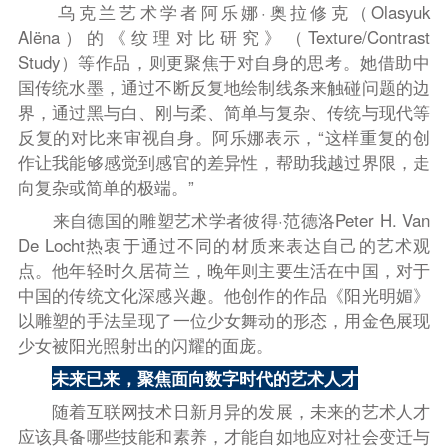
乌克兰艺术学者阿乐娜·奥拉修克（Olas
yuk
Alë
na）的《纹理对比研究》（Texture/Contrast
Study）等作品，则更聚焦于对自身的思考。她借助中
国传统水墨，通过不断反复地绘制线条来触碰问题的边
界，通过黑与白
、
刚与柔
、
简单与复杂
、
传统与现代等
反复的对比来审视自身。阿乐娜表示，“这样重复的创
作让我能够感觉到感官的差异性，帮助我越过界限，走
向复杂或简单的极端。”
来自德国的雕塑艺术学者彼得·范德洛P
eter H.
V
an
D
e Locht
热衷于通过不同的材质来表达自己的艺术观
点。他年轻时久居荷兰，晚年则主要生活在中国，对于
中国的传统文化深感兴趣。他创作的作品《阳光明媚》
以雕塑的手法呈现了一位少女舞动的形态，用金色展现
少女被阳光照射出的闪耀的面庞。
未来已来，聚焦面向数字时代的艺术人才
随着
互联网技术日新月异的发展，未来的艺术人才
应该具备哪些技能和素养，才能自如地应对社会变迁与