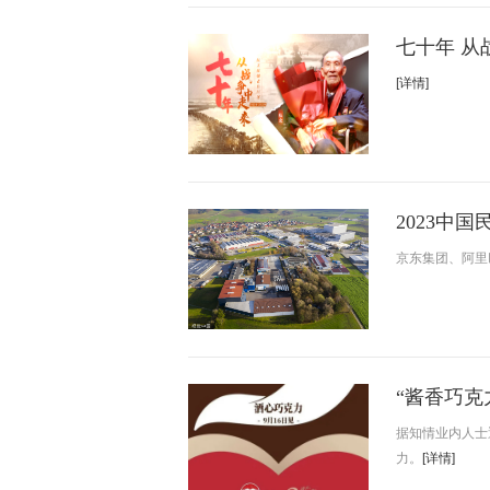
七十年 从
[详情]
2023中
京东集团、阿里
“酱香巧克
据知情业内人士
力。
[详情]