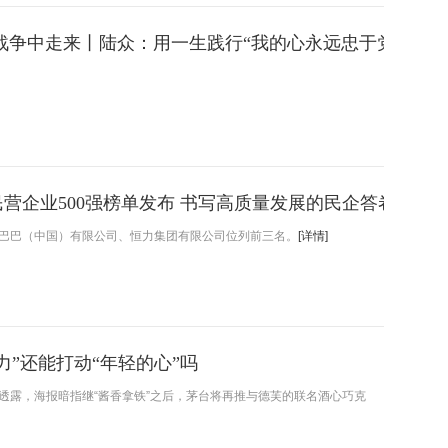
战争中走来丨陆众：用一生践行“我的心永远忠于党”
国民营企业500强榜单发布 书写高质量发展的民企答卷
巴巴（中国）有限公司、恒力集团有限公司位列前三名。
[详情]
力”还能打动“年轻的心”吗
透露，海报暗指继“酱香拿铁”之后，茅台将再推与德芙的联名酒心巧克