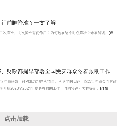
央行前瞻降准？一文了解
二次降准。此次降准有何作用？为何选在这个时点降准？来看解读。
[详
部、财政部提早部署全国受灾群众冬春救助工作
急管理部获悉，针对北方地区灾情重、入冬早的实际，应急管理部会同财政
署开展2023至2024年度冬春救助工作，时间较往年大幅提前。
[详情]
点击加载