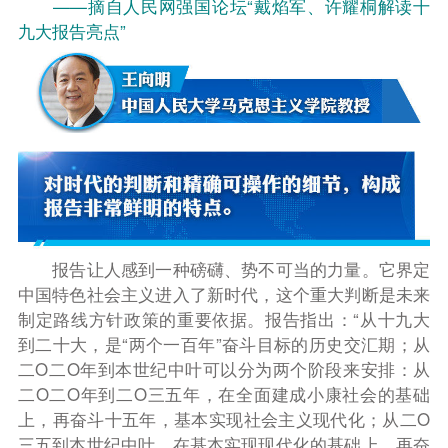
——摘自人民网强国论坛“戴焰军、许耀桐解读十
九大报告亮点”
报告让人感到一种磅礴、势不可当的力量。它界定
中国特色社会主义进入了新时代，这个重大判断是未来
制定路线方针政策的重要依据。报告指出：“
从十九大
到二十大，是“两个一百年”奋斗目标的历史交汇期；从
二
O
二
O
年到本世纪中叶可以分为两个阶段来安排：从
二
O
二
O
年到二
O
三五
年，在全面建成小康社会的基础
上，再奋斗十五年，基本实现社会主义现代化；从二
O
三五
到本世纪中叶，在基本实现现代化的基础上，再奋