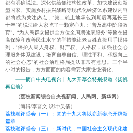
都有明确说法。深化供给侧结构性改革、加快建设创新
型国家、实施乡村振兴战略等现代化经济体系建设内容
都将成为关注热点，“第二轮土地承包到期后再延长三
十年”的说法给大家吃了一颗定心丸；“普及高中阶段教
育”、“为人民群众提供全方位全周期健康服务”等旨在提
高保障和改善民生水平的举措能让老百姓直接用手摸得
到，“保护人民人身权、财产权、人格权，加强社会心
理服务体系建设，培育自尊自信、理性平和、积极向上
的社会心态”的社会治理格局提法非常有意思。三个半
小时的报告，方方面面的内容需要大家慢慢消化。
——摘自中央电视台十九大开幕会特别报道《扬帆
再启航》
（荔枝新闻综合自央视新闻、人民网、新华网）
（编辑/李晋文 设计/吴倩）
荔枝融评盛会（一）：党的十九大将以崭新姿态开辟新
篇章
荔枝融评盛会（三）：新时代，中国社会主义现代化建