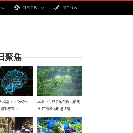
江苏卫视
节目报名
日聚焦
I大模型：从“吟诗作
本周中东部多地气温波动明
赋能千行百业
显 江南等地明起放晴