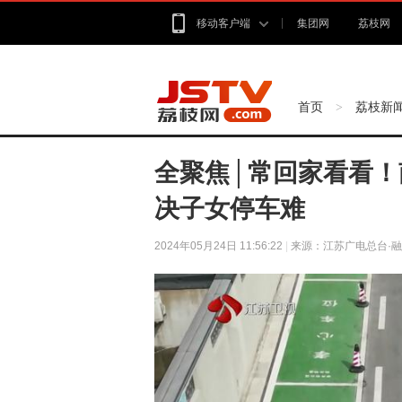
移动客户端
集团网
荔枝网
首页
荔枝新
>
全聚焦│常回家看看！
决子女停车难
2024年05月24日 11:56:22
|
来源：江苏广电总台·