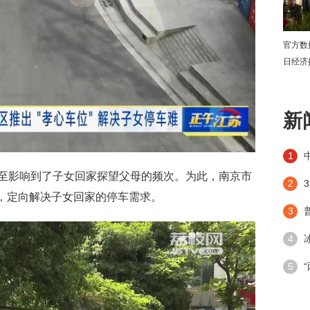
官方数
日经济
下
新
1
至影响到了子女回家探望父母的频次。为此，南京市
2
”，定向解决子女回家的停车需求。
3
4
潮”带
5
手段