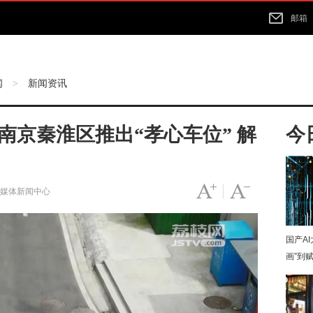
邮箱
闻
新闻资讯
>
南京秦淮区推出“孝心车位” 解
今
字号变大
|
字号变小
融媒体新闻中心
国产A
画”到