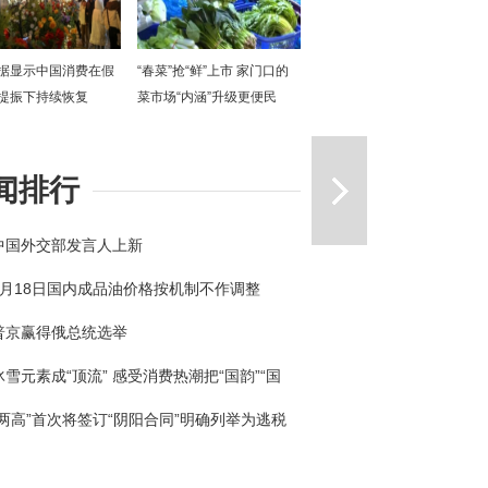
据显示中国消费在假
“春菜”抢“鲜”上市 家门口的
提振下持续恢复
菜市场“内涵”升级更便民
一篇
闻排行
中国外交部发言人上新
3月18日国内成品油价格按机制不作调整
普京赢得俄总统选举
冰雪元素成“顶流” 感受消费热潮把“国韵”“国
回家
“两高”首次将签订“阴阳合同”明确列举为逃税