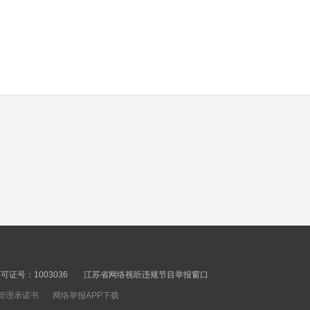
顶
证号：1003036
江苏省网络视听违规节目举报窗口
管理承诺书
网络举报APP下载