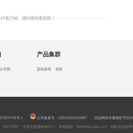
APP客户端，随时随地看新闻！
们
产品集群
台官网
荔枝新闻
我苏
07025745号-1
公安备案号：32010202010067
信息网络传播视听节目许可
3187997
中国互联网举报中心
举报邮箱：litchi@vip.jsbc.com
跟帖评论自律