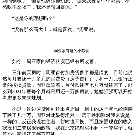
新闻领域了，但是他偶尔会幻想，“哪天我要是中个彩票，不
愁吃不愁喝了，我还是想回媒体。”
“这是你的理想吗？”
“没有那么高大上，就是喜欢。”周亚说。
周亚家有趣的小陈设
如今，周亚家的经济状况已经有所改善。
三年前买房时，周亚首付加房贷多半都是借的，目前他仍
然每月要还一万多元的消费贷（房子首付），和一万元银行正
常的按揭贷款，周亚盘算着，首付款还有七八万就还完了，那
么到2021年底每个月就只用还一万多房贷，勉勉强强可以开始
考虑更多未来规划。
不过，这边房贷刚刚还出点眉目，到手的房子就已经连连
下跌了几十万。周亚对此显得坦然，“房子跌和涨对我来说是
一样的，反正我现在住着，暂时也不换。而且按照现在的收入
状况和二套房限购政策，我在北京绝对买不起下一套房子，就
算小迪家拆迁了都不可能。”