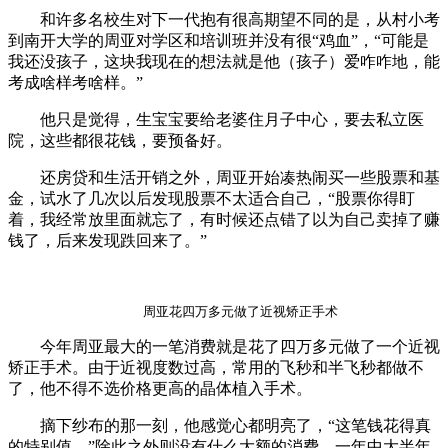
和许多名校生对下一代抱有很高期望不同的是，从村小考
到南开大学的周亚对学区和培训班并没有很“鸡血”，“可能是
我还没孩子，这块我现在的想法就是他（孩子）爱咋咋地，能
考成啥样考啥样。”
他只是觉得，生宝宝要给老婆住月子中心，要去私立医
院，这些都很花钱，要预备好。
还房贷和生活开销之外，周亚开始凑热闹买一些股票和基
金，试水了几次以后发现股票不太适合自己，“股票你得盯
着，我经常放里面就忘了，有时候还点错了以为自己卖掉了赚
钱了，后来发现跌回来了。”
周亚花四万多元做了近视矫正手术
今年周亚最大的一笔消费就是花了四万多元做了一个近视
矫正手术。由于近视度数过高，常用的飞秒和半飞秒都做不
了，他不得不选价格更高的晶体植入手术。
摘下纱布的那一刻，他感觉心都明亮了，“这笔钱花得真
的特别值。”除此之外则没有什么大额的消费。一年中大半年