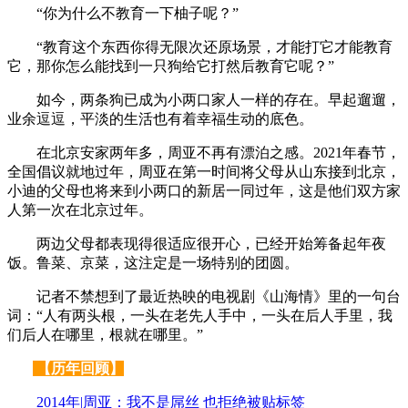
“你为什么不教育一下柚子呢？”
“教育这个东西你得无限次还原场景，才能打它才能教育
它，那你怎么能找到一只狗给它打然后教育它呢？”
如今，两条狗已成为小两口家人一样的存在。早起遛遛，
业余逗逗，平淡的生活也有着幸福生动的底色。
在北京安家两年多，周亚不再有漂泊之感。2021年春节，
全国倡议就地过年，周亚在第一时间将父母从山东接到北京，
小迪的父母也将来到小两口的新居一同过年，这是他们双方家
人第一次在北京过年。
两边父母都表现得很适应很开心，已经开始筹备起年夜
饭。鲁菜、京菜，这注定是一场特别的团圆。
记者不禁想到了最近热映的电视剧《山海情》里的一句台
词：“人有两头根，一头在老先人手中，一头在后人手里，我
们后人在哪里，根就在哪里。”
【历年回顾】
2014年|周亚：我不是屌丝 也拒绝被贴标签