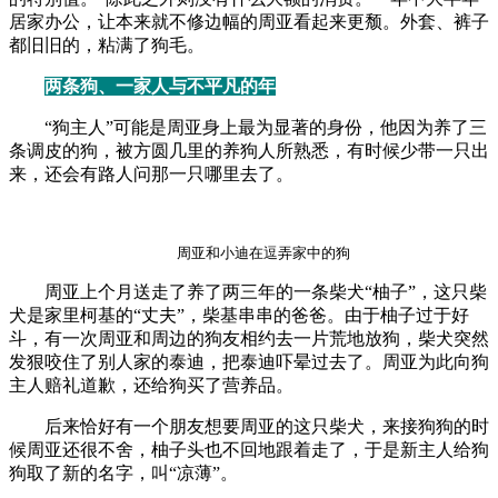
居家办公，让本来就不修边幅的周亚看起来更颓。外套、裤子
都旧旧的，粘满了狗毛。
两条狗、一家人与不平凡的年
“狗主人”可能是周亚身上最为显著的身份，他因为养了三
条调皮的狗，被方圆几里的养狗人所熟悉，有时候少带一只出
来，还会有路人问那一只哪里去了。
周亚和小迪在逗弄家中的狗
周亚上个月送走了养了两三年的一条柴犬“柚子”，这只柴
犬是家里柯基的“丈夫”，柴基串串的爸爸。由于柚子过于好
斗，有一次周亚和周边的狗友相约去一片荒地放狗，柴犬突然
发狠咬住了别人家的泰迪，把泰迪吓晕过去了。周亚为此向狗
主人赔礼道歉，还给狗买了营养品。
后来恰好有一个朋友想要周亚的这只柴犬，来接狗狗的时
候周亚还很不舍，柚子头也不回地跟着走了，于是新主人给狗
狗取了新的名字，叫“凉薄”。