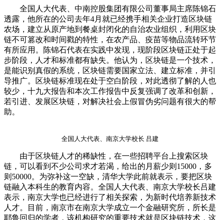
全国人大代表、中南控股集团有限公司董事局主席陈锦石
透露，他所在的公司去年4月就已经携手相关企业打造区块链
农场，建立从原产地到餐桌封闭化的自治农业组织，利用区块
链不可篡改和时间戳的特性，在农产品、疫苗等物品流转环节
有所应用。陈锦石代表在实践中发现，现阶段区块链正处于起
步阶段，人才和标准都有缺失。他认为，区块链是一个技术，
是能识别真假的系统，区块链需要国家立法、建立标准，并引
导推广。区块链标准现在处于空白阶段，对此透彻了解的人也
较少，十九大报告和本次工作报告中反复强调了改革和创新，
若引进、发展区块链，对解决社会上假冒伪劣问题有很大的帮
助。
全国人大代表、南京大学校长 吕建
由于区块链人才的稀缺性，在一些招聘平台上搜索区块
链，可以看到不少公司求才若渴，给出的月薪少则15000，多
则50000。为弥补这一空缺，清华大学此前就表示，要把区块
链融入本科生的教育内容。全国人大代表、南京大学校长吕建
表示，南京大学也已经进行了相关探索，为新时代培养新技术
人才。目前，南京市在南京大学成立一个金融研究所，所长是
耶鲁回归的学者，该机构研究的重要技术就是区块链技术，这