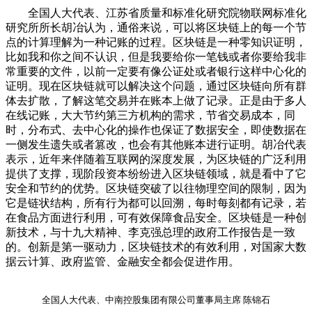
全国人大代表、江苏省质量和标准化研究院物联网标准化
研究所所长胡冶认为，通俗来说，可以将区块链上的每一个节
点的计算理解为一种记账的过程。区块链是一种零知识证明，
比如我和你之间不认识，但是我要给你一笔钱或者你要给我非
常重要的文件，以前一定要有像公证处或者银行这样中心化的
证明。现在区块链就可以解决这个问题，通过区块链向所有群
体去扩散，了解这笔交易并在账本上做了记录。正是由于多人
在线记账，大大节约第三方机构的需求，节省交易成本，同
时，分布式、去中心化的操作也保证了数据安全，即使数据在
一侧发生遗失或者篡改，也会有其他账本进行证明。胡冶代表
表示，近年来伴随着互联网的深度发展，为区块链的广泛利用
提供了支撑，现阶段资本纷纷进入区块链领域，就是看中了它
安全和节约的优势。区块链突破了以往物理空间的限制，因为
它是链状结构，所有行为都可以回溯，每时每刻都有记录，若
在食品方面进行利用，可有效保障食品安全。区块链是一种创
新技术，与十九大精神、李克强总理的政府工作报告是一致
的。创新是第一驱动力，区块链技术的有效利用，对国家大数
据云计算、政府监管、金融安全都会促进作用。
全国人大代表、中南控股集团有限公司董事局主席 陈锦石