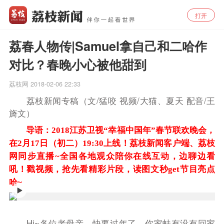
打开
荔春人物传|Samuel拿自己和二哈作
对比？春晚小心被他甜到
荔枝网
2018-02-06 22:33
荔枝新闻专稿（文/猛咬 视频/大猫、夏天 配音/王
旖文）
导语：2018江苏卫视“幸福中国年”春节联欢晚会，
在2月17日（初二）19:30上线！荔枝新闻客户端、荔枝
网同步直播~全国各地观众陪你在线互动，边聊边看
吼！戳视频，抢先看
精彩片段
，读图文秒get节目亮点
哈~
Hi~各位老母亲，快要过年了。你家蛙有没有回家