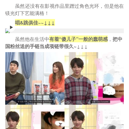
虽然还没有在影视作品里蹭过角色光环，但是他在
镁光灯下艺能满格！
唱&跳俱佳~~↓↓↓
虽然他在生活中
有着“傻儿子”一般的蠢萌感
，
把中
国粉丝送的手链当成项链带很久~
↓↓↓