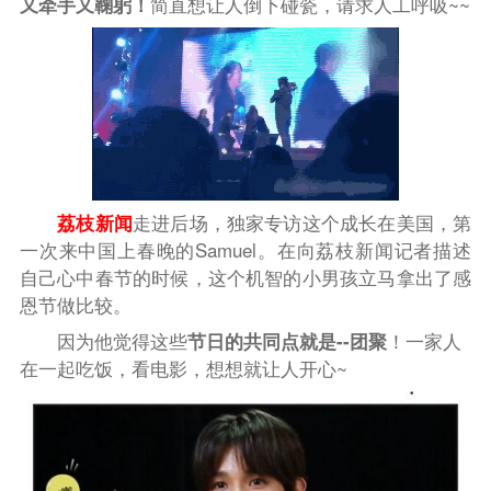
又牵手又鞠躬！
简直想让人倒下碰瓷，请求人工呼吸~~
荔枝新闻
走进后场，独家专访这个成长在美国，第
一次来中国上春晚的
Samuel
。在向荔枝新闻记者描述
自己心中春节的时候，这个机智的小男孩立马拿出了感
恩节做比较。
因为他觉得这些
节日的共同点就是--团聚
！一家人
在一起吃饭，看电影，想想就让人开心~