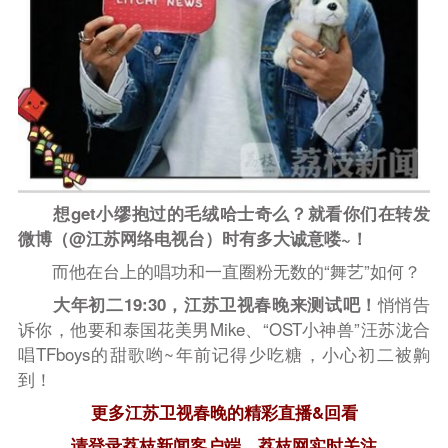
想get小缪抱过的毛绒哈士奇么？就看你们在转发
微博（
@江苏网络电视台）
时有多大诚意喽~！
而他在台上的唱功和一直圈粉无数的“舞艺”如何？
大年初二19:30，江苏卫视春晚来测试吧！
悄悄告
诉你，他要和泰国花美男Mike、“OST小神兽”汪苏泷合
唱TFboys的甜歌哟~年前记得少吃糖，小心初二被齁
到！
更多江苏卫视春晚的精彩直播&回看
请登录荔枝新闻客户端、荔枝网实时关注