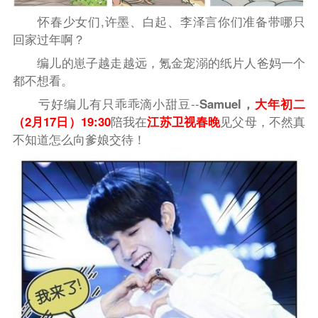
怀春少女
们
,
许墨、白起、李泽言你们准备带哪只
回家过年啊？
编儿的崽子越走越远
，
氪金宠溺
的
纸片人
爸妈一个
都不想看。
亏好编儿有只
乖乖滴
小甜豆
--
Samu
e
l，
大年初二
（2月17日）19:30
陪我在
江苏卫视春晚
见父母，不然真
不知道怎么向爹娘交待！