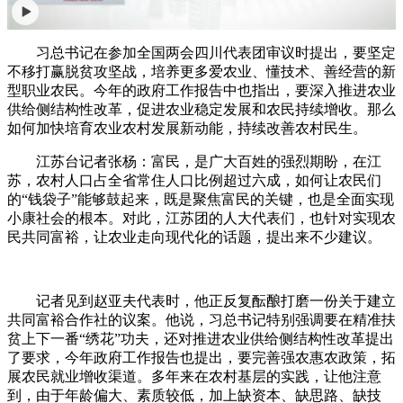
习总书记在参加全国两会四川代表团审议时提出，要坚定
不移打赢脱贫攻坚战，培养更多爱农业、懂技术、善经营的新
型职业农民。今年的政府工作报告中也指出，要深入推进农业
供给侧结构性改革，促进农业稳定发展和农民持续增收。那么
如何加快培育农业农村发展新动能，持续改善农村民生。
江苏台记者张杨：富民，是广大百姓的强烈期盼，在江
苏，农村人口占全省常住人口比例超过六成，如何让农民们
的“钱袋子”能够鼓起来，既是聚焦富民的关键，也是全面实现
小康社会的根本。对此，江苏团的人大代表们，也针对实现农
民共同富裕，让农业走向现代化的话题，提出来不少建议。
记者见到赵亚夫代表时，他正反复酝酿打磨一份关于建立
共同富裕合作社的议案。他说，习总书记特别强调要在精准扶
贫上下一番“绣花”功夫，还对推进农业供给侧结构性改革提出
了要求，今年政府工作报告也提出，要完善强农惠农政策，拓
展农民就业增收渠道。多年来在农村基层的实践，让他注意
到，由于年龄偏大、素质较低，加上缺资本、缺思路、缺技