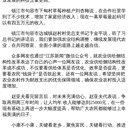
业发展的科技含量更高。
镇江市句容市下甸村草莓种植户刘杏梅说，在合作社里学
到了不少技术，增加了家庭经济收入；现在一幕草莓最起码可
以有四五万元的收入。
镇江市句容市边城镇赵村村党总支书记卞金平说，听了习
总书记的讲话后，我们要加强农业结构调整，继续发展现代农
业，在共同致富、全面小康的道路上越走越自信。
众多网友也通过“江苏新闻”微信公众号，就农业供给侧结
构性改革表达了自己的心声一位网友说，农业供给侧结构性改
革成不成功，不仅要看供给体系是否优化、效率是否提高，更
要看农民“钱袋子”是否鼓起来。还有一位网友说，希望坚持把
农业农村作为财政支出的优先保障领域，确保农业农村投入适
度增加。
赵亚夫看完留言后，对未来充满信心。赵亚夫代表说，争
取再用两三年时间，让人均年 收入能够达到25000元，在一些
现有基础上再进一步大幅度提高，帮助广大农民都能够过上幸
福美满的日子。
小康不小康，关键看老乡，聚焦富民，关键看行动。推进