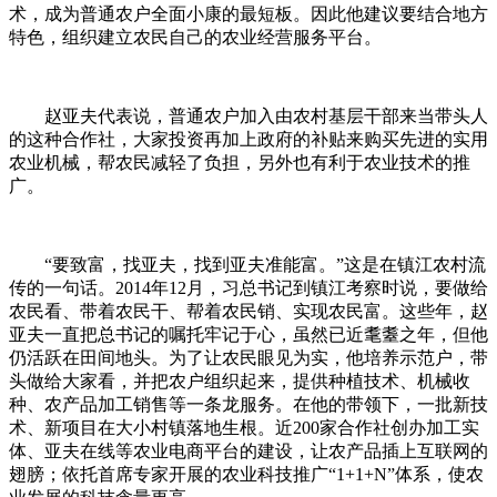
术，成为普通农户全面小康的最短板。因此他建议要结合地方
特色，组织建立农民自己的农业经营服务平台。
赵亚夫代表说，普通农户加入由农村基层干部来当带头人
的这种合作社，大家投资再加上政府的补贴来购买先进的实用
农业机械，帮农民减轻了负担，另外也有利于农业技术的推
广。
“要致富，找亚夫，找到亚夫准能富。”这是在镇江农村流
传的一句话。2014年12月，习总书记到镇江考察时说，要做给
农民看、带着农民干、帮着农民销、实现农民富。这些年，赵
亚夫一直把总书记的嘱托牢记于心，虽然已近耄耋之年，但他
仍活跃在田间地头。为了让农民眼见为实，他培养示范户，带
头做给大家看，并把农户组织起来，提供种植技术、机械收
种、农产品加工销售等一条龙服务。在他的带领下，一批新技
术、新项目在大小村镇落地生根。近200家合作社创办加工实
体、亚夫在线等农业电商平台的建设，让农产品插上互联网的
翅膀；依托首席专家开展的农业科技推广“1+1+N”体系，使农