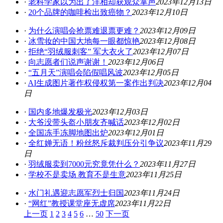
·
老科学家以为出了洋相却获观众掌声
2023年12月13日
·
20个品牌的咖啡检出致癌物？
2023年12月10日
·
为什么演唱会抢票难退票更难？
2023年12月09日
·
冰雪妆的中国大地每一眼都惊艳
2023年12月08日
·
拒绝“羽绒服刺客” 军大衣火了
2023年12月07日
·
向志愿者们说声谢谢！
2023年12月06日
·
“五月天”演唱会陷假唱风波
2023年12月05日
·
AI生成图片著作权侵权第一案作出判决
2023年12月04
日
·
国内多地爆发极光
2023年12月03日
·
大爷没带头盔小朋友齐喊话
2023年12月02日
·
全国冻手冻脚地图出炉
2023年12月01日
·
全红婵无语！粉丝怒斥裁判压分引争议
2023年11月29
日
·
羽绒服卖到7000元究竟凭什么？
2023年11月27日
·
学校不是卖场 教育不是生意
2023年11月25日
·
水门礼遇迎志愿军烈士归国
2023年11月24日
·
“网红”教授课堂座无虚席
2023年11月22日
上一页
1
2
3
4
5
6
…
50
下一页