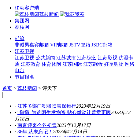
移动客户端
荔枝新闻
我苏
集团网
荔枝网
邮箱
非诚男嘉宾邮箱
VIP邮箱
JSTV邮箱
JSBC邮箱
江苏卫视
江苏卫视
公共新闻
江苏城市
江苏综艺
江苏影视
优漫卡
通
江苏教育
体育休闲
江苏国际
江苏靓妆
好享购物
网络
电台
节目报名
首页
>
荔枝新闻
>
评天下
·
江苏多部门积极扫雪保畅行
2023年12月19日
·
“悄悄”为贫困生发物资 贴心举动让善意更暖
2023年12
月18日
·
南京迎来今冬初雪
2023年12月17日
·
86年 从未忘记！
2023年12月14日