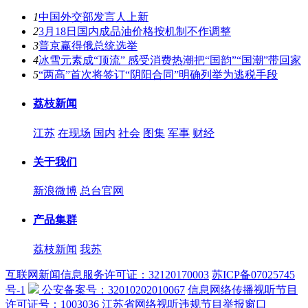
1
中国外交部发言人上新
2
3月18日国内成品油价格按机制不作调整
3
普京赢得俄总统选举
4
冰雪元素成“顶流” 感受消费热潮把“国韵”“国潮”带回家
5
“两高”首次将签订“阴阳合同”明确列举为逃税手段
荔枝新闻
江苏
在现场
国内
社会
图集
军事
财经
关于我们
新浪微博
总台官网
产品集群
荔枝新闻
我苏
互联网新闻信息服务许可证：32120170003
苏ICP备07025745
号-1
公安备案号：32010202010067
信息网络传播视听节目
许可证号：1003036
江苏省网络视听违规节目举报窗口