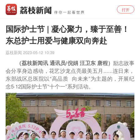
打开
国际护士节 | 凝心聚力，臻于至善！
东总护士用爱与健康双向奔赴
荔枝新闻
2023-05-12 10:39
（荔枝新闻讯 通讯员/
倪娟 汪卫东 唐程
）
励志故事
会分享身边感动，花艺沙龙点亮最美五月......连日来，
东部战区总医院以“高品质 向未来”为主题的，开展纪
念5·12国际护士节“十个一”系列活动。