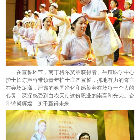
在宣誓环节，南丁格尔奖章获得者、生殖医学中心
护士长陈声容带领青年护士庄严宣誓，掷地有力的誓言
在会场荡漾，严肃的氛围净化和感染着在场每一个人的
心灵，深深感受到白衣天使这份职业的崇高和光荣。奋
斗铸就辉煌，实干赢得未来。