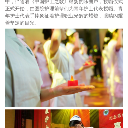
中，伴随着《中国护士之歌》昂扬的乐曲声，授帽仪式
正式开始，由医院护理前辈们为青年护士代表授帽。青
年护士代表手捧象征着护理职业光辉的蜡烛，眼睛闪耀
着坚定的目光。