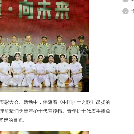
潮”带
5
手段
表彰大会。活动中，伴随着《中国护士之歌》昂扬的
理前辈们为青年护士代表授帽。青年护士代表手捧象
坚定的目光。