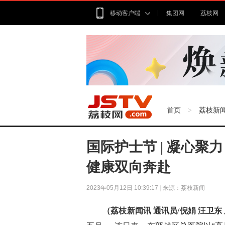
移动客户端
集团网
荔枝网
首页
荔枝新
>
国际护士节 | 凝心
健康双向奔赴
2023年05月12日 10:39:17
|
来源：荔枝新闻
（荔枝新闻讯 通讯员/
倪娟 汪卫东