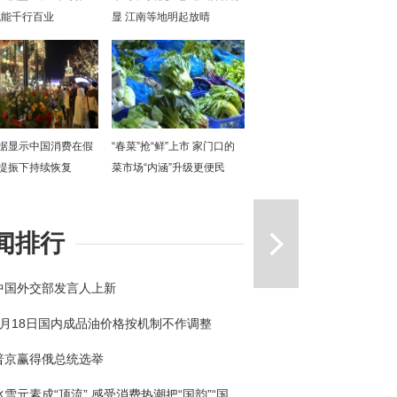
赋能千行百业
显 江南等地明起放晴
据显示中国消费在假
“春菜”抢“鲜”上市 家门口的
提振下持续恢复
菜市场“内涵”升级更便民
一篇
闻排行
中国外交部发言人上新
3月18日国内成品油价格按机制不作调整
普京赢得俄总统选举
冰雪元素成“顶流” 感受消费热潮把“国韵”“国