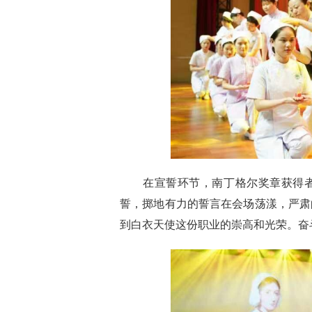
在宣誓环节，南丁格尔奖章获得者
誓，掷地有力的誓言在会场荡漾，严肃
到白衣天使这份职业的崇高和光荣。奋