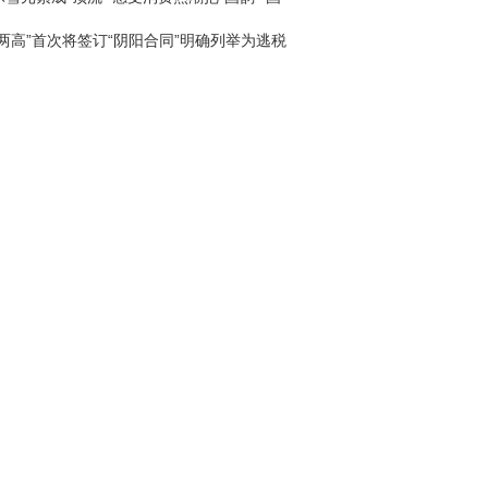
回家
“两高”首次将签订“阴阳合同”明确列举为逃税