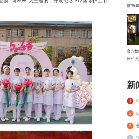
“高品质 向未来”为主题的，开展纪念5·12国际护士节“十
画”到
官方数
日经济
下
新
1
2
3
4