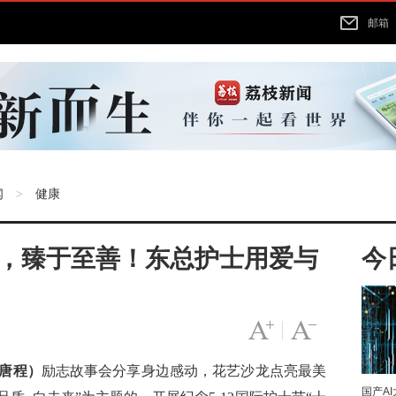
邮箱
闻
健康
>
聚力，臻于至善！东总护士用爱与
今
字号变大
|
字号变小
 唐程
）
励志故事会分享身边感动，花艺沙龙点亮最美
国产A