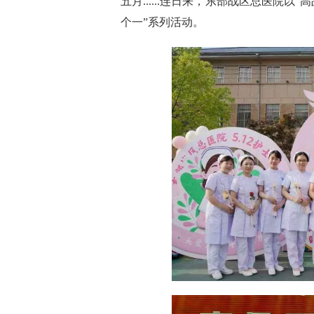
五月......连日来，东部战区总医院以
个一”系列活动。