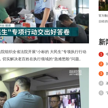
官方数
日经济
下
新
法院组织全省法院开展“小标的 大民生”专项执行行动
1
动，切实解决老百姓在执行领域的“急难愁盼”问题。
2
3
4
潮”带
5
手段