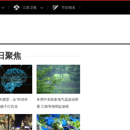
江苏卫视
节目报名
日聚焦
I大模型：从“吟诗作
本周中东部多地气温波动明
赋能千行百业
显 江南等地明起放晴