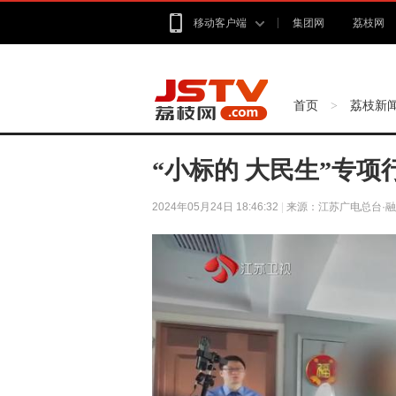
移动客户端
集团网
荔枝网
首页
荔枝新
>
“小标的 大民生”专
2024年05月24日 18:46:32
|
来源：江苏广电总台·