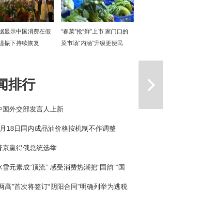
据显示中国消费在假
“春菜”抢“鲜”上市 家门口的
提振下持续恢复
菜市场“内涵”升级更便民
一篇
闻排行
中国外交部发言人上新
3月18日国内成品油价格按机制不作调整
普京赢得俄总统选举
冰雪元素成“顶流” 感受消费热潮把“国韵”“国
回家
“两高”首次将签订“阴阳合同”明确列举为逃税