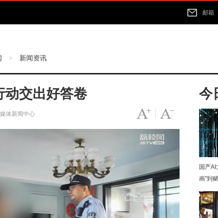
邮箱
闻
新闻资讯
>
项行动交出好答卷
今
字号变大
|
字号变小
融媒体新闻中心
国产A
画”到