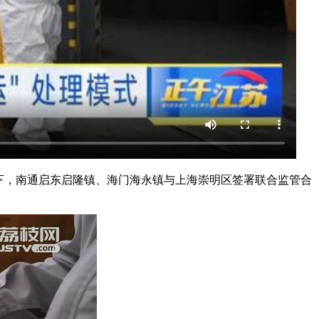
下，南通启东启隆镇、海门海永镇与上海崇明区签署联合监管合