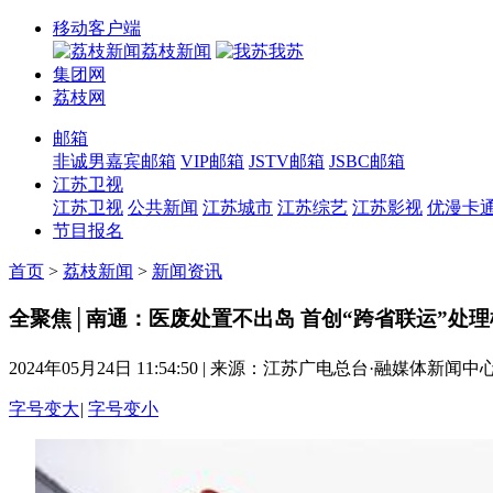
移动客户端
荔枝新闻
我苏
集团网
荔枝网
邮箱
非诚男嘉宾邮箱
VIP邮箱
JSTV邮箱
JSBC邮箱
江苏卫视
江苏卫视
公共新闻
江苏城市
江苏综艺
江苏影视
优漫卡
节目报名
首页
>
荔枝新闻
>
新闻资讯
全聚焦│南通：医废处置不出岛 首创“跨省联运”处理
2024年05月24日 11:54:50
|
来源：江苏广电总台·融媒体新闻中
字号变大
|
字号变小