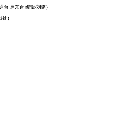
通台 启东台 编辑/刘璐）
出处）