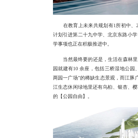
在教育上未来
共规划有1所初中、
计划引进第二十九中学、北京东路小学
学事项
也
正在积极推进中。
当然最终要的还是，生活在森林里
园就建有
10 余座
，包括
三桥湿地公园、
两园一广场”的稀缺生态景观
，而江豚
江生态休闲绿地里还有乌桕、银杏、樱
的【公园自由】。