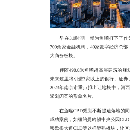
早在3
.0
时期，就为鱼嘴打下了作
700余家金融机构，40家数字经济总部
大
商务板块。
伴随
498.8米鱼嘴超高层
建筑的规
未来这里将引进3家以上的银行、证券
2023年南京市重点拟出让地块中，河西
擘划闪亮的形象名片。
在鱼嘴C
BD
规划不断提速落地的同
成功案例，如
纽约
曼哈顿
中央公园CLD
密歇根大道
CLD
等这样醇熟板块，让区