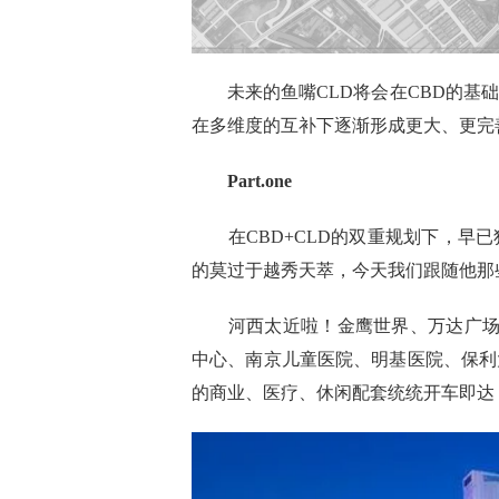
未来的鱼嘴
CLD
将会在C
BD
的基础
在多维度的互补下逐渐形成更大、更完
P
art.one
在
CBD+CLD
的双重规划下，早已
的莫过于越秀天萃，今天我们跟随他那
河西太近啦！
金鹰世界、万达广场
中心
、
南京儿童医院、明基医院
、
保利
的商业、医疗、休闲配套统统开车即达