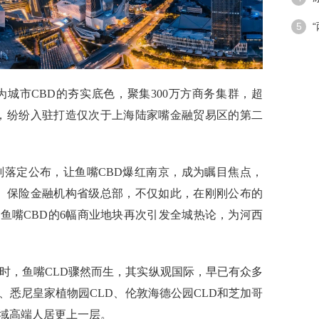
潮”带
5
手段
为城市C
BD
的夯实底色，聚集
300
万方商务集群，
超
，
纷纷入驻打造仅次于上海陆家嘴金融
贸易区的第二
划落定公布，让鱼嘴
CBD
爆红南京，成为瞩目焦点，
、保险金融机构省级总部
，不仅如此，在刚刚公布的
鱼嘴CBD
的6幅商
业地块
再次引发全城热论，为河西
时，鱼嘴C
LD
骤然而生，其实纵观国际，早已有众多
、
悉尼皇家植物园C
LD
、
伦敦海德公园CLD
和芝加哥
域高端人居更上一层。