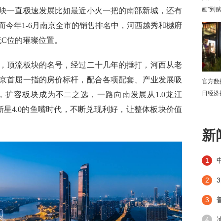
画”到
块一直极速发展比如最近小火一把的南部新城，还有
而今年1
-6
月南京全市的销售排名中，
河西越秀和樾府
C位的璀璨位置。
，顶流板块的名号，经过二十几年的捶打，河
西从老
京首屈一指的
房价标杆
，
配合各项配套、产业发展吸
官方数
日经济
，扩容板块成为不二之选，一路向南发展从
1.0
龙江
新星4
.0
的鱼嘴时代，不断兑现利好，让整体板块价值
下
新
1
2
3
4