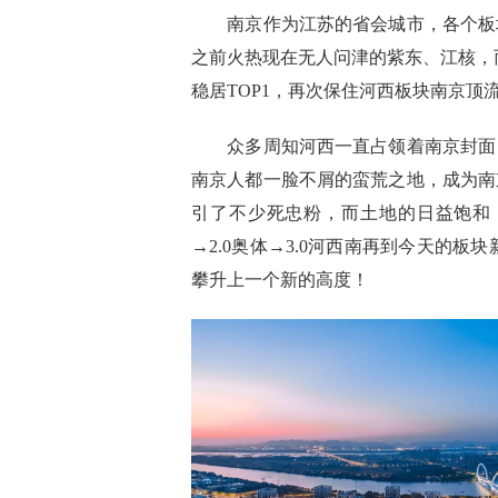
南京作为江苏的省会城市，各个板
之前火热现在无人问津的紫东、江核，
稳居
TOP1
，再次保住河西板块南京顶流
众多周知河西一直占领着南京封面
南京人都一脸不屑的蛮荒之地，成为南
引了不少死忠粉，而土地的日益饱和
→2
.0
奥体→
3.0
河西南再到今天的板块
攀升上一个新的高度！