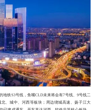
的地铁
S3号线，
鱼嘴C
LD
未来将会有
7号线、9号线二
城北、城中、河西等板块；
周边
绕城高速、扬子江大
均已建成通车，
开车直达
河西、软件谷等核心板块
，