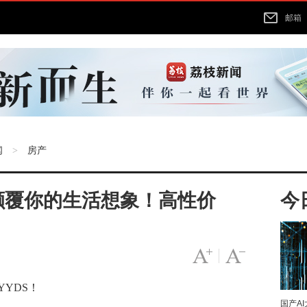
邮箱
闻
房产
>
颠覆你的生活想象！高性价
今
！
字号变大
|
字号变小
Y
YDS
！
国产A