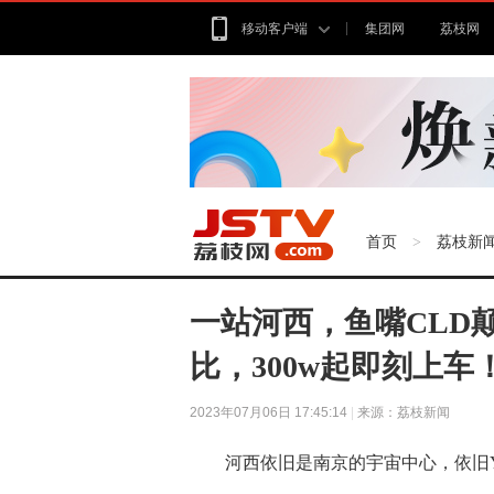
移动客户端
集团网
荔枝网
首页
荔枝新
>
一站河西，鱼嘴CLD
比，300w起即刻上车
2023年07月06日 17:45:14
|
来源：荔枝新闻
河西依旧是南京的宇宙中心，依旧