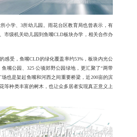
2所小学、3所幼儿园。雨花台区教育局
也
曾表示，
有
、市级机关幼儿园到
鱼嘴C
LD
板块
办学，相关合作办
的感受，鱼嘴C
LD
的绿化覆盖率约5
3%
，板块内光公
鱼嘴公园、325 公顷郊野公园绿地
，更汇聚了
“两带
广场也是架起鱼嘴和河西之间重要桥梁，
近200亩的滨
花等种类丰富的树木，
也让众多居者实现真正意义上