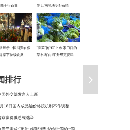
赋能千行百业
显 江南等地明起放晴
据显示中国消费在假
“春菜”抢“鲜”上市 家门口的
提振下持续恢复
菜市场“内涵”升级更便民
一篇
闻排行
中国外交部发言人上新
3月18日国内成品油价格按机制不作调整
普京赢得俄总统选举
冰雪元素成“顶流” 感受消费热潮把“国韵”“国