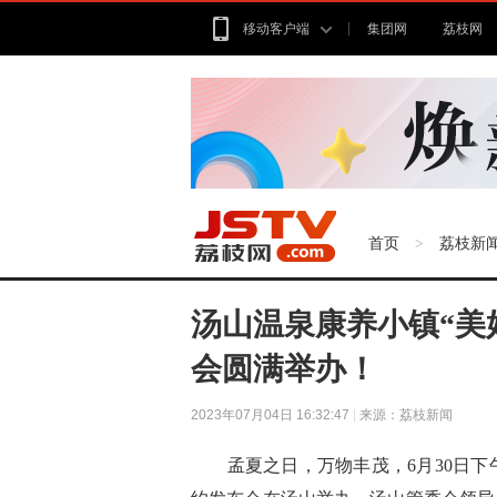
移动客户端
集团网
荔枝网
首页
荔枝新
>
汤山温泉康养小镇“美
会圆满举办！
2023年07月04日 16:32:47
|
来源：荔枝新闻
孟夏之日，万物丰茂，6月30日下