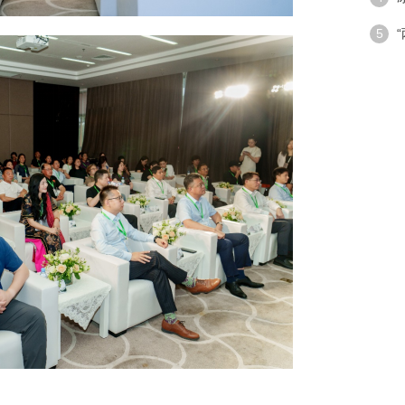
潮”带
5
手段