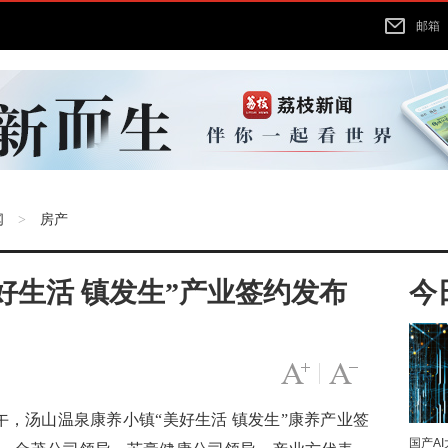
邮箱
闻
房产
>
好生活 镇发生”产业签约发布
今
字号变大
|
字号变小
午，汤山温泉康养小镇“美好生活 镇发生”康养产业签
国产A