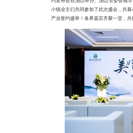
约发布会在汤山举办。
汤山管委会领导
小镇业主们
共同参加了此次盛会，
共襄
产业签约盛举！
各界嘉宾齐聚一堂，
共