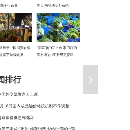
赋能千行百业
显 江南等地明起放晴
据显示中国消费在假
“春菜”抢“鲜”上市 家门口的
提振下持续恢复
菜市场“内涵”升级更便民
一篇
闻排行
中国外交部发言人上新
3月18日国内成品油价格按机制不作调整
普京赢得俄总统选举
冰雪元素成“顶流” 感受消费热潮把“国韵”“国