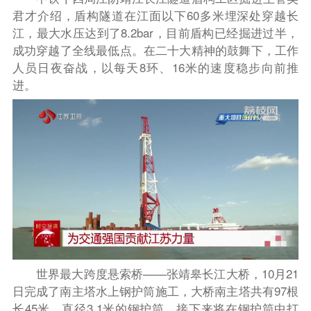
君才介绍，盾构隧道在江面以下60多米埋深处穿越长
江，最大水压达到了8.2bar，目前盾构已经掘进过半，
成功穿越了全线最低点。在二十大精神的鼓舞下，工作
人员日夜奋战，以每天8环、16米的速度稳步向前推
进。
世界最大跨度悬索桥——张靖皋长江大桥，10月21
日完成了南主塔水上钢护筒施工，大桥南主塔共有97根
长45米、直径3.1米的钢护筒，接下来将在钢护筒中打