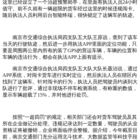
这里已经设立了一个治超预警岗亭，在里面有执法人员24小时
值守。前不久就有一辆超限的货车经过这里的时候违规闯卡。
随后执法人员利用后台智能终端，很快锁定了这辆车的轨迹。
南京市交通综合执法局四支队五大队王原说，查到了该车
当天的行驶轨迹，然后进一步用执法APP里面的定位功能，只
要是周围两公里内所有的装了GPS的营运车辆，车辆的位置和
车辆的违法行为，都会在执法APP上面有提示。
南京市交通综合执法局四支队五大队大队长聂治说，通过
APP系统，对闯卡货车进行实时定位，然后执法人员在辖区内
找到了这辆车。针对闯卡的行为，执法人员把驾驶员约谈到大
队进行了批评，通过非现场不停车检测系统，有称重的数值，
显示车辆超载了15%，并对他进行处罚。
按照“一超四罚”的规定，相关部门还会对货车驾驶员及其
所在企业做记分处理。违规记录达到一定数量，驾驶员的从业
资格证将被撤销，企业将面临停业整顿。据介绍，今年截至目
前，南京交通部门充分运用北斗技术、大数据监管等科技手段