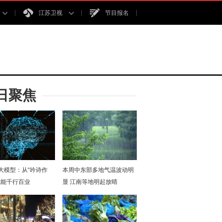
江苏卫视
节目报名
日聚焦
I大模型：从“吟诗作
本周中东部多地气温波动明
赋能千行百业
显 江南等地明起放晴