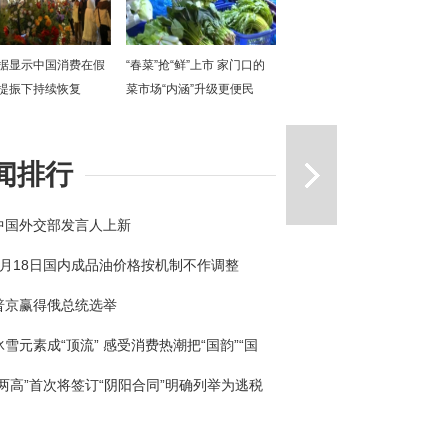
据显示中国消费在假
“春菜”抢“鲜”上市 家门口的
提振下持续恢复
菜市场“内涵”升级更便民
一篇
闻排行
中国外交部发言人上新
3月18日国内成品油价格按机制不作调整
普京赢得俄总统选举
冰雪元素成“顶流” 感受消费热潮把“国韵”“国
回家
“两高”首次将签订“阴阳合同”明确列举为逃税