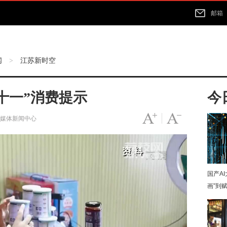
邮箱
闻
江苏新时空
>
十一”消费提示
今
字号变大
|
字号变小
融媒体新闻中心
国产A
画”到