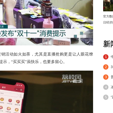
官方数
日经济
下
新
销活动如火如荼，尤其是直播抢购更是让人眼花缭
1
提示，“买买买”虽快乐，也要多留心。
2
3
4
潮”带
5
手段