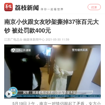
打开
南京小伙跟女友吵架撕掉37张百元大
钞 被处罚款400元
江苏广电总台·融媒体新闻中心
2021-05-30 11:59
5月19日上午，南京一对情侣闹起了矛盾，女方小