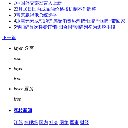
1
中国外交部发言人上新
2
3月18日国内成品油价格按机制不作调整
3
普京赢得俄总统选举
4
冰雪元素成“顶流” 感受消费热潮把“国韵”“国潮”带回家
5
“两高”首次将签订“阴阳合同”明确列举为逃税手段
下一篇
layer
分享
icon
layer
评论
icon
layer
置顶
icon
荔枝新闻
江苏
在现场
国内
社会
图集
军事
财经