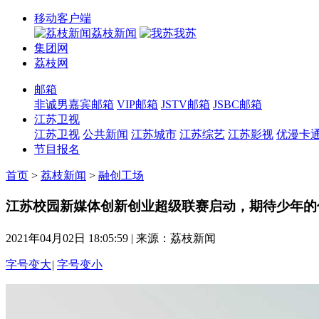
移动客户端
荔枝新闻
我苏
集团网
荔枝网
邮箱
非诚男嘉宾邮箱
VIP邮箱
JSTV邮箱
JSBC邮箱
江苏卫视
江苏卫视
公共新闻
江苏城市
江苏综艺
江苏影视
优漫卡
节目报名
首页
>
荔枝新闻
>
融创工场
江苏校园新媒体创新创业超级联赛启动，期待少年的
2021年04月02日 18:05:59
|
来源：荔枝新闻
字号变大
|
字号变小