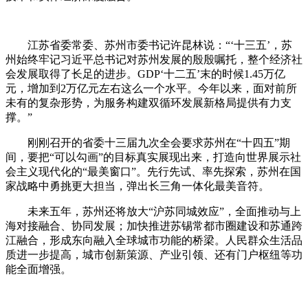
江苏省委常委、苏州市委书记许昆林说：“‘十三五’，苏
州始终牢记习近平总书记对苏州发展的殷殷嘱托，整个经济社
会发展取得了长足的进步。GDP‘十二五’末的时候1.45万亿
元，增加到2万亿元左右这么一个水平。今年以来，面对前所
未有的复杂形势，为服务构建双循环发展新格局提供有力支
撑。”
刚刚召开的省委十三届九次全会要求苏州在“十四五”期
间，要把“可以勾画”的目标真实展现出来，打造向世界展示社
会主义现代化的“最美窗口”。先行先试、率先探索，苏州在国
家战略中勇挑更大担当，弹出长三角一体化最美音符。
未来五年，苏州还将放大“沪苏同城效应”，全面推动与上
海对接融合、协同发展；加快推进苏锡常都市圈建设和苏通跨
江融合，形成东向融入全球城市功能的桥梁。人民群众生活品
质进一步提高，城市创新策源、产业引领、还有门户枢纽等功
能全面增强。