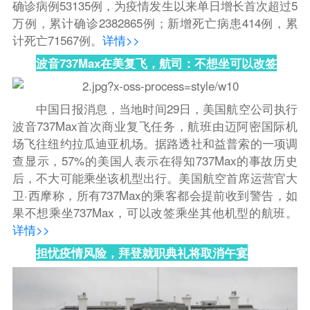
确诊病例53135例，为疫情发生以来单日增长首次超过5
万例，累计确诊2382865例；新增死亡病患414例，累
计死亡71567例。
详情>>
波音737Max在美复飞，航司：不想坐可以改签
中国日报消息，
当地时间29日，美国航空公司执行
波音737Max首次商业复飞任务，航班由迈阿密国际机
场飞往纽约拉瓜迪亚机场。据路透社和益普索的一项调
查显示，57%的美国人表示在得知737Max的事故历史
后，不大可能乘坐该机型出行。美国航空首席运营官大
卫·西摩称，所有737Max的乘客都会提前收到警告，如
果不想乘坐737Max，可以改签乘坐其他机型的航班。
详情>>
担忧疫情风险，拜登就职典礼将取消午宴