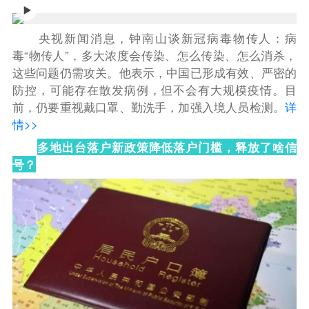
央视新闻消息，钟南山谈新冠病毒物传人：病
毒“物传人”，多大浓度会传染、怎么传染、怎么消杀，
这些问题仍需攻关。他表示，中国已形成有效、严密的
防控，可能存在散发病例，但不会有大规模疫情。目
前，仍要重视戴口罩、勤洗手，加强入境人员检测。
详
情>>
多地出台落户新政策降低落户门槛，释放了啥信
号？