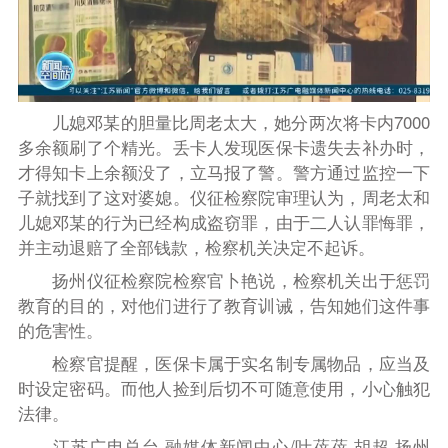
儿媳邓某的胆量比周老太大，她分两次将卡内7000
多余额刷了个精光。丢卡人发现医保卡遗失去补办时，
才得知卡上余额没了，立马报了警。警方通过监控一下
子就找到了这对婆媳。仪征检察院审理认为，周老太和
儿媳邓某的行为已经构成盗窃罪，由于二人认罪悔罪，
并主动退赔了全部钱款，检察机关决定不起诉。
扬州仪征检察院检察官卜艳说，检察机关出于惩罚
教育的目的，对他们进行了教育训诫，告知她们这件事
的危害性。
检察官提醒，医保卡属于实名制专属物品，应当及
时设定密码。而他人捡到后切不可随意使用，小心触犯
法律。
江苏广电总台·融媒体新闻中心/叶蓓蓓 胡超 扬州