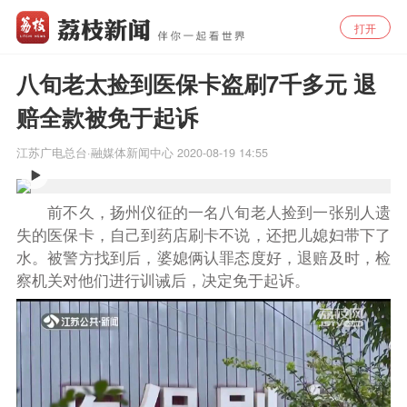
打开
八旬老太捡到医保卡盗刷7千多元 退
赔全款被免于起诉
江苏广电总台·融媒体新闻中心
2020-08-19 14:55
前不久，扬州仪征的一名八旬老人捡到一张别人遗
失的医保卡，自己到药店刷卡不说，还把儿媳妇带下了
水。被警方找到后，婆媳俩认罪态度好，退赔及时，检
察机关对他们进行训诫后，决定免于起诉。