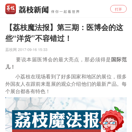
打开
【荔枝魔法报】第三期：医博会的这
些“洋货”不容错过！
荔枝网
2017-09-16 15:33
要说本届
医博会
的
最大亮点，
那必须得是
国际范
儿！
小荔枝在现场看到了好多国家和地区的展位，很多
外国友人在跟前来逛展的观众介绍他们的最新产品。每
个展台都各有特色！