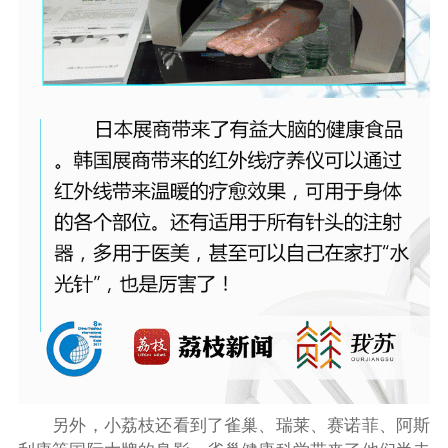
另外，小荔枝还看到了
雀巢、
瑞莱
、赛诺菲、阿斯