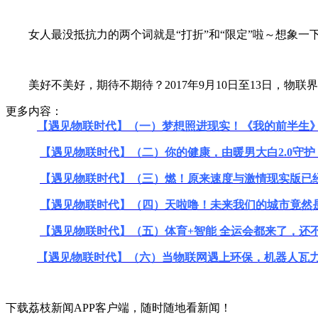
女人最没抵抗力的两个词就是
“
打折
”
和
“
限定
”啦～
想象一
美好不美好，期待不期待？
2017年9月10日至13日，
物联界
更多内容：
【遇见物联时代】（一）梦想照进现实！《我的前半生
【遇见物联时代】（二）你的健康，由暖男大白2.0守护
【遇见物联时代】（三）燃！原来速度与激情现实版已
【遇见物联时代】（四）天啦噜！未来我们的城市竟然
【遇见物联时代】（五）体育+智能 全运会都来了，还
【遇见物联时代】（六）当物联网遇上环保，机器人瓦力
下载荔枝新闻APP客户端，随时随地看新闻！