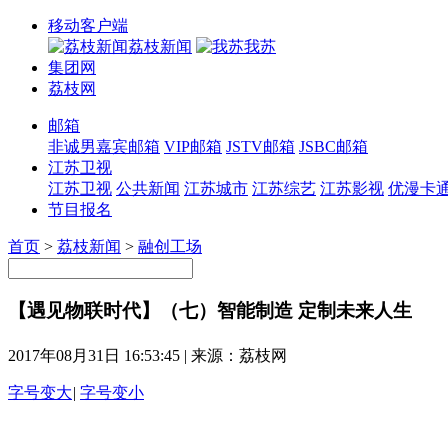
移动客户端
荔枝新闻
我苏
集团网
荔枝网
邮箱
非诚男嘉宾邮箱
VIP邮箱
JSTV邮箱
JSBC邮箱
江苏卫视
江苏卫视
公共新闻
江苏城市
江苏综艺
江苏影视
优漫卡
节目报名
首页
>
荔枝新闻
>
融创工场
【遇见物联时代】（七）智能制造 定制未来人生
2017年08月31日 16:53:45
|
来源：荔枝网
字号变大
|
字号变小