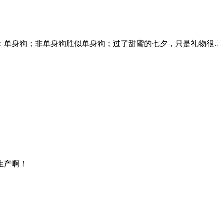
单身狗；非单身狗胜似单身狗；过了甜蜜的七夕，只是礼物很
生产啊！