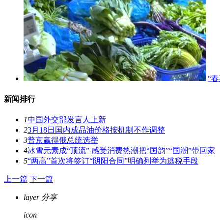
“
新闻排行
1
中国外交部发言人上新
2
3月18日国内成品油价格按机制不作调整
3
普京赢得俄总统选举
4
冰雪元素成“顶流” 感受消费热潮把“国韵”“国潮”带回家
5
“两高”首次将签订“阴阳合同”明确列举为逃税手段
上一篇
下一篇
layer
分享
icon