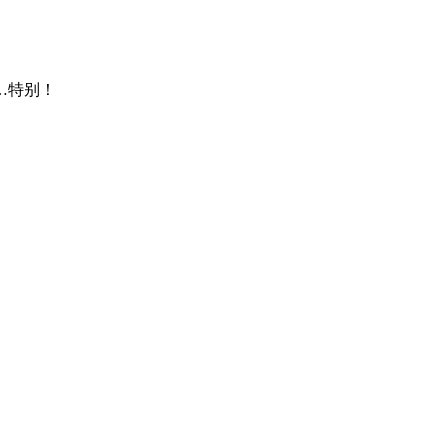
…
特别！