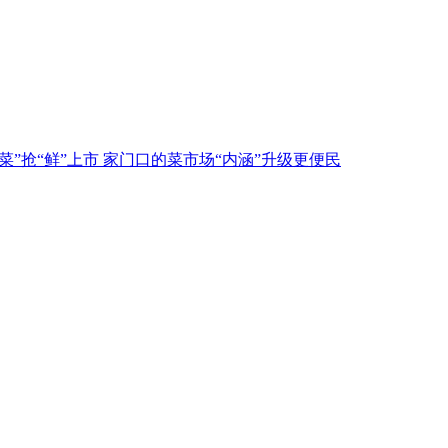
春菜”抢“鲜”上市 家门口的菜市场“内涵”升级更便民