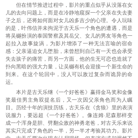
但在情节推进过程中，影片的重点似乎从没落在女
儿的去向问题上，而是在冷静地窥探一个父亲在失去妻
子之后，还将如何面对女儿凶多吉少的心理。令人玩味
的是，叶伟信并未拘泥于古天乐一个角色的遭遇，而是
将吴樾扮演的泰国警察及其岳父、女儿的男友等角色一
起拉入故事旋涡，为影片增添了一种无法言喻的宿命
感：父亲逼迫女儿堕胎，未曾想到自己有一天也会承受
失去孩子的痛苦，而另一方面，他的生无可恋也造就了
扑向黑暗的强大力量，让吴樾有机会迎接一个新生命的
到来。在这个轮回中，没人可以敌过复杂而诡异的命
运。
本片是古天乐继《一个好爸爸》赢得金马奖和金像
奖最佳男主角双提名后，又一次因父亲角色而为人瞩
目。历经十年的演技历练，古天乐在《贪狼》里的表演
说服力，要远超《一个好爸爸》。像连姆·尼森那样变
成一个浑身是胆、劈翻众敌的神勇老爸，对古天乐来说
其实只完成了角色的一半，另一半才考验其功力。影片
中，古天乐两次出现在认尸现场，但表演方式却迥然不