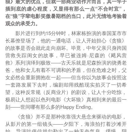
狼》最大的优点，但
就一部商业动作片而言，其一竿子
插到底的虐心程度，又显得有那么一点“不合时宜”，
在“狼”字辈电影笑傲暑期档的当口，此片无情地考验着
观众的承受力。
影片进行到约15分钟时，林家栋扮演的泰国某市市
长幕僚登场了，他的一通电话，让人开始担心《贪狼》
的故事是否会就此走向崩坏。毕竟，中年父亲只身跨国
营救失踪闺女的故事，早已被连姆·尼森的《飓风营
救》系列演绎到极致——古天乐就是尼森扮演的骁勇老
爸，他和女儿有着不可调和的矛盾，但在危难之时，父
女必然会重新拥抱在一起——但当你以为故事会按照这
一套路发展下去时，编剧却用残酷现实掐灭了一切希
望，这种反常规（反商业片）的剧设，让人十分吃惊，
极易让人想起以色列电影《大坏狼》真相到来的最后一
刻——世间哪有那么多的Happy Ending。
《贪狼》并不是那种依靠强大悬念来驱动的电影，
从影片的第一组镜头——夕阳下，海浪拍打着沙滩开
始，导演叶伟信就勾勒出了一种无奈气息，缓慢，阴