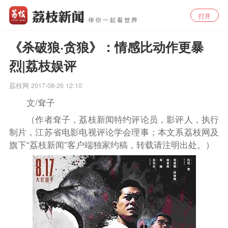
打开
《杀破狼·贪狼》：情感比动作更暴
烈|荔枝娱评
荔枝网
2017-08-26 12:10
文
/
耷子
（作者耷子，荔枝新闻特约评论员，影评人，执行
制片，江苏省电影电视评论学会理事；本文系荔枝网及
旗下“荔枝新闻”客户端独家约稿，转载请注明出处。）