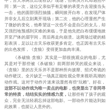
同：第一次，这位父亲似乎有足够的承受力去迎接当头
一击，他的面部强烈抽搐，瞬间掀开白布，在发现尸体
并非女儿后立刻离开现场；第二次，他的心理显然产生
了微妙的变化，他希望这一次也不会是自己的女儿，却
又强烈地预感到灾难的来临，于是他先把白布缓缓地掀
开至尸体的眉宇间，而后再走向崩溃。这两场过硬的精
彩表演，足以让古天乐收获更多肯定。也正因有古天乐
的出色发挥，《贪狼》变得更加血肉丰满。
《杀破狼·贪狼》其实是一部很挑观众的电影，尤
其是对于那些被《杀破狼》前两部帅哭的观众来说，
《贪狼》里的古天乐并不是那种所向披靡、招式奇诡的
动作硬汉。全片缺乏一场真正能给观众带来视听高潮的
动作戏。这对于动作片迷来说显然有些“玩赖”。好在，
这部不以动作戏为唯一卖点的电影，也突显出了非同寻
常的特质，结结实实的情感力度
，
让那些有了孩子的观
众，完全无法轻易忘掉这部电影。一部动作片能达到如
此效果，也挺让人意外的。