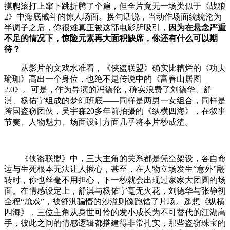
摸爬滚打上窜下跳折腾了个遍，但全片竟无一场类似于《战狼
2
》中海底械斗的惊人场面。换句话说，当动作场面统统沦为
半调子之后，你很难真正被这部电影所吸引，
因为在悬念严重
不足的情况下，惊险元素再大面积缺席，你还有什么可以期
待？
从影片的文戏水准看，《侠盗联盟》确实比糟烂的《功夫
瑜珈》高出一个身位，也绝不是传说中的《富春山居图
2.0
》。可是，作为导演的冯德伦，确实浪费了刘德华、舒
淇、杨佑宁组成的梦幻班底——同样是两男一女组合，同样是
跨国盗窃团伙，吴宇森
20
多年前拍摄的《纵横四海》，在叙事
节奏、人物魅力、场面设计方面几乎将本片秒成渣。
《侠盗联盟》中，三大主角的关系都是凭空架设，各自命
运与生死根本无法让人揪心，甚至，在人物立场发生“意外”翻
转时，你也丝毫不用担心，下一秒就会出现过家家大团圆的场
面。在情感设定上，舒淇与杨佑宁毫无火花，刘德华与张静初
全程“尬戏”，被舒淇骗懵的沙溢则像跑错了片场。遥想《纵横
四海》，三位主角从身世可怜的发小成长为不可替代的江湖高
手，彼此之间的情感逻辑都搭建得非常扎实，那些盗窃珠宝的