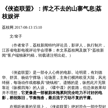
《侠盗联盟》：挥之不去的山寨气息|荔
枝娱评
荔枝网
2017-08-13 15:10
文
/
耷子
（作者耷子，荔枝新闻特约评论员，影评人，执行制片，
江苏省电影电视评论学会理事；本文系荔枝网及旗下“荔枝新
闻”客户端独家约稿，转载请注明出处。）
《侠盗联盟》是一部令人心疼的电影。论明星，有刘德
华、舒淇、杨佑宁撑场；论场景，主角们横跨欧亚大陆，风光
绮丽，每场动作戏都极具“烧钱相”。遗憾的是，纵然此片无限
靠近《纵横四海》的人设，《碟中谍》的套路，但总体效果却
并不理想，
它更像是一部被剧本拖累到完全吃力不讨好的电
影，桥段陈旧，节奏拖沓，最后流于万劫不复的平庸。
在视听效果的呈现上，《侠盗联盟》绝对符合一部中型好