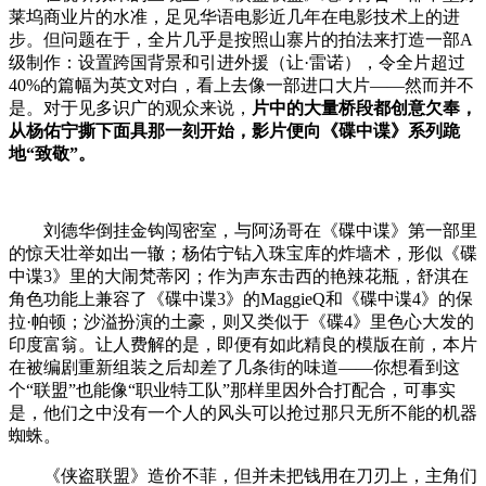
莱坞商业片的水准，足见华语电影近几年在电影技术上的进
步。但问题在于，全片几乎是按照山寨片的拍法来打造一部
A
级制作：设置跨国背景和引进外援（
让·雷诺
），令全片超过
40%
的篇幅为英文对白，看上去像一部进口大片——然而并不
是。对于见多识广的观众来说，
片中的大量桥段都创意欠奉，
从杨佑宁撕下面具那一刻开始，影片便向《碟中谍》系列跪
地“致敬”。
刘德华倒挂金钩闯密室，与阿汤哥在《碟中谍》第一部里
的惊天壮举如出一辙；杨佑宁钻入珠宝库的炸墙术，形似《碟
中谍
3
》里的大闹梵蒂冈；作为声东击西的艳辣花瓶，舒淇在
角色功能上兼容了《碟中谍
3
》的
MaggieQ
和《碟中谍
4
》的保
拉
·
帕顿；沙溢扮演的土豪，则又类似于《碟
4
》里色心大发的
印度富翁。让人费解的是，即便有如此精良的模版在前，本片
在被编剧重新组装之后却差了几条街的味道——你想看到这
个“联盟”也能像“职业特工队”那样里因外合打配合，可事实
是，他们之中没有一个人的风头可以抢过那只无所不能的机器
蜘蛛。
《侠盗联盟》造价不菲，但并未把钱用在刀刃上，主角们