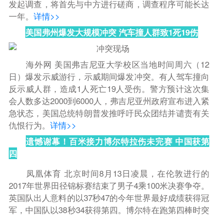
发起调查，将首先与中方进行磋商，调查程序可能长达
一年。
详情>>
美国弗州爆发大规模冲突 汽车撞人群致1死19伤
海外网 美国弗吉尼亚大学校区当地时间周六（12
日）爆发示威游行，示威期间爆发冲突。有人驾车撞向
反示威人群，造成1人死亡19人受伤。警方预计这次集
会人数多达2000到6000人，弗吉尼亚州政府宣布进入紧
急状态，美国总统特朗普发推呼吁民众团结并谴责有关
仇恨行为。
详情>>
遗憾谢幕！百米接力博尔特拉伤未完赛 中国获第
四
凤凰体育 北京时间8月13日凌晨，在伦敦进行的
2017年世界田径锦标赛结束了男子4乘100米决赛争夺。
英国队出人意料的以37秒47的今年世界最好成绩获得冠
军，中国队以38秒34获得第四。博尔特在跑第四棒时突