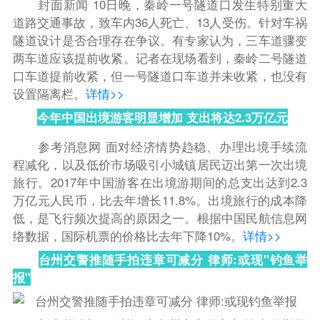
封面新闻
10日晚，秦岭一号隧道口发生特别重大
道路交通事故，致车内36人死亡、13人受伤。
针对车祸
隧道设计是否合理存在争议。有专家认为，三车道骤变
两车道应该提前收紧。
记者在现场看到，秦岭二号隧道
口车道提前收紧，但一号隧道口车道并未收紧，也没有
设置隔离栏。
详情>>
今年中国出境游客明显增加 支出将达2.3万亿元
参考消息网
面对经济情势趋稳、办理出境手续流
程减化，以及低价市场吸引小城镇居民迈出第一次出境
旅行。
2017年中国游客在出境游期间的总支出达到2.3
万亿元人民币，比去年增长11.8%。
出境旅行的成本降
低，是飞行频次提高的原因之一。根据中国民航信息网
络数据，国际机票的价格比去年下降10%。
详情>>
台州交警推随手拍违章可减分 律师:或现"钓鱼举
报"