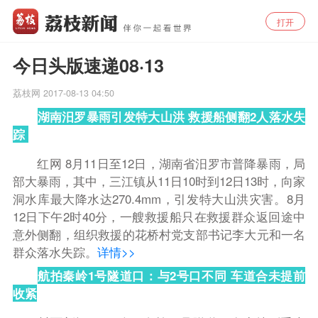
打开
今日头版速递08·13
荔枝网
2017-08-13 04:50
湖南汨罗暴雨引发特大山洪 救援船侧翻2人落水失
踪
红网 8月11日至12日，湖南省汨罗市普降暴雨，局
部大暴雨，其中，三江镇从11日10时到12日13时，向家
洞水库最大降水达270.4mm，引发特大山洪灾害。8月
12日下午2时40分，一艘救援船只在救援群众返回途中
意外侧翻，组织救援的花桥村党支部书记李大元和一名
群众落水失踪。
详情>>
航拍秦岭1号隧道口：与2号口不同 车道合未提前
收紧