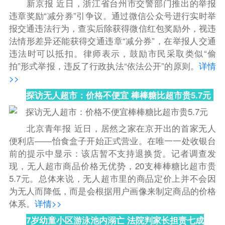
新京报
近日，浙江省台州市交警部门推出的举报
违章奖励“减分券”引争议。
通过微信公众号进行实时举
报交通违法行为，查实后除获得微信红包奖励外，视违
法情形差异还能获得交通违章“减分券”，在举报人交通
违法时可以抵扣。
律师表示，鼓励市民采取类似“偷
拍”形式举报，违反了行政执法“依法公开”的原则。
详情
>>
探访无人超市：价格不便宜 棒棒糖比超市贵5.7元
北京青年报
近日，居然之家在京开出的首家无人
便利店——怡食盒子开始正式营业。
在唯一一处收银台
前的提示中显示：该店暂不支持退换货。记者调查
发
现，无人超市商品价格无优势，20支棒棒糖比超市贵
5.7元。
总体来说，无人超市里的商品定价上并不会因
为无人而降低，而是会根据用户画像来制定商品的价格
体系。
详情>>
7岁幼童小区游泳池内溺亡 法院判家长担责七成